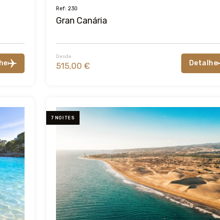
Ref: 230
Gran Canária
Desde
he
Detalhe
515,00 €
7 NOITES