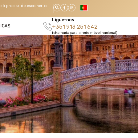
só precisa de escolher o
Ligue-nos
TICAS
+351 913 251 642
(chamada para a rede móvel nacional)