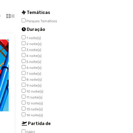
Temáticas
Parques Temáticos
Duração
1 noite(s)
2 noite(s)
3 noite(s)
4 noite(s)
5 noite(s)
6 noite(s)
7 noite(s)
8 noite(s)
9 noite(s)
10 noite(s)
11 noite(s)
12 noite(s)
13 noite(s)
14 noite(s)
Partida de
FARO