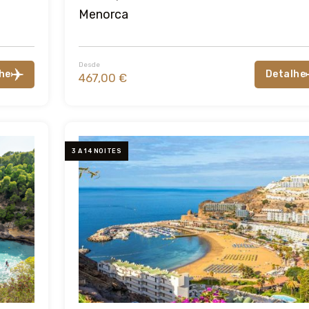
Menorca
Desde
he
Detalhe
467,00 €
3 A 14 NOITES