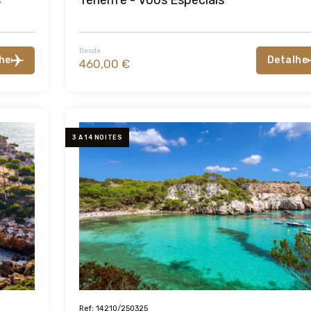
Desde
he
Detalhe
460,00 €
3 A 14 NOITES
Ref: 14210/250325