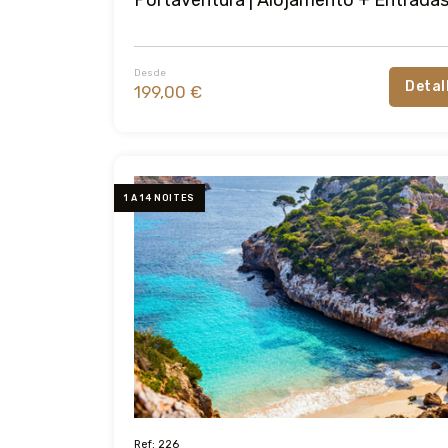
Desde
Detal
199,00 €
1 A 14 NOITES
Ref: 226