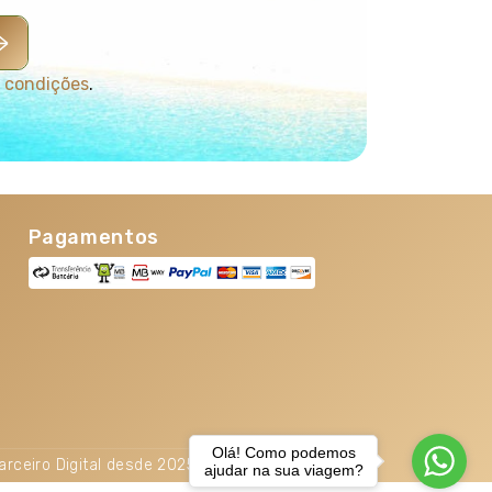
 condições
.
Pagamentos
Olá! Como podemos
arceiro Digital desde 2025. TOP 5% Melhores PME
ajudar na sua viagem?