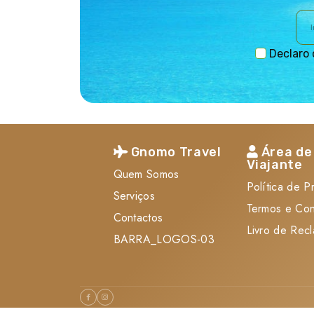
Declaro 
Gnomo Travel
Área de
Viajante
Quem Somos
Política de P
Serviços
Termos e Co
Contactos
Livro de Rec
BARRA_LOGOS-03