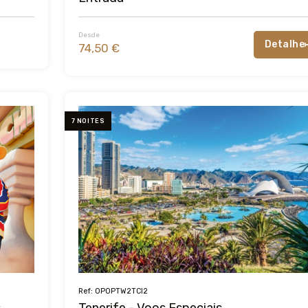
Desde
Detalhe
74,50 €
7 NOITES
Ref: OPOPTW2TCI2
s
Tenerife - Voos Especiais