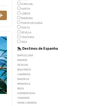
FUNCHAL
HORTA
LISBOA
MADEIRA
PONTA DELGADA
PORTO
SEVILLA
TERCEIRA
VIGO
Destinos de Espanha
BARCELONA
MADRID
SEVILHA
BALEARES
CANÁRIAS
MAIORCA
MENORCA
IBIZA
FORMENTERA
TENERIFE
GRAN CANARIA