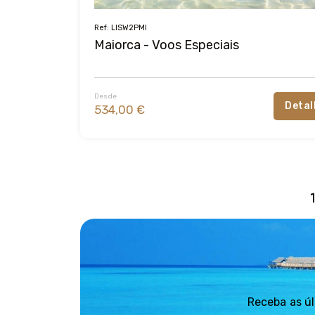
Ref: LISW2PMI
Maiorca - Voos Especiais
Desde
Detal
534,00 €
Receba as úl