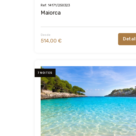
Ref: 14171/250323
Maiorca
Desde
Detal
514,00 €
7 NOITES