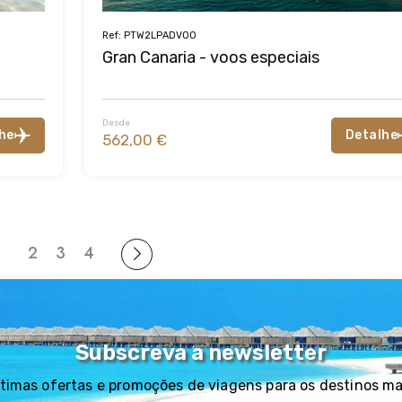
Ref: PTW2LPADVOO
Gran Canaria - voos especiais
Desde
he
Detalhe
562,00 €
1
2
3
4
Subscreva a newsletter
timas ofertas e promoções de viagens para os destinos m