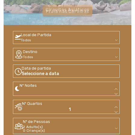
Destinos USA
Circuitos Asiáticos
Praia nas Caraibas
Local de Partida
Destino
Data de partida
Seleccione a data
Nº Noites
Nº Quartos
Nº de Pessoas
2
Adulto(s)
0
Criança(s)