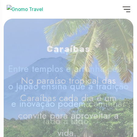
Estados Unidos da
Caraíbas
Japão
América
Entre templos e arranha-céus,
No paraíso tropical das
Viaje pelos Estados Unidos e
o Japão ensina que a tradição
Caraíbas cada dia é um
descubra o que significa
e inovação podem caminhar
convite para aproveitar a
liberdade.
lado a lado.
vida.