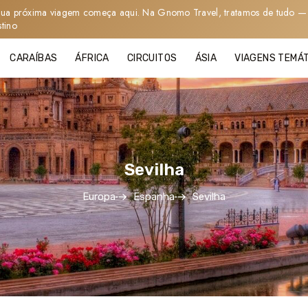
sua próxima viagem começa aqui. Na Gnomo Travel, tratamos de tudo — 
stino
CARAÍBAS
ÁFRICA
CIRCUITOS
ÁSIA
VIAGENS TEMÁ
Sevilha
Europa
Espanha
Sevilha