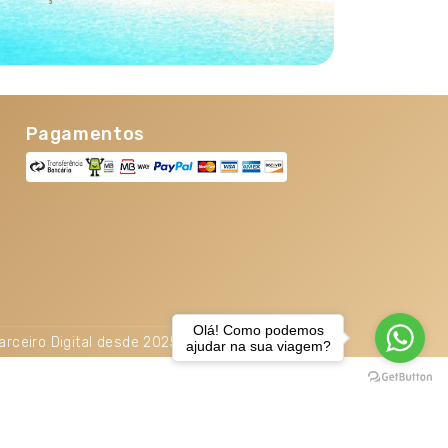
Pagamentos
Olá! Como podemos
arceiro Digital desde 2025. TOP 5% Melhores PME
ajudar na sua viagem?