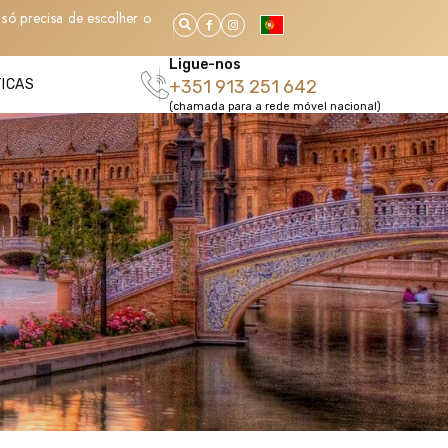
só precisa de escolher o
Ligue-nos
TICAS
+351 913 251 642
(chamada para a rede móvel nacional)