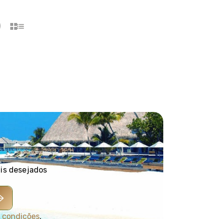
ais desejados
 condições
.