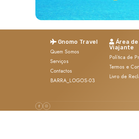
Gnomo Travel
Área de
Viajante
Quem Somos
Política de P
Serviços
Termos e Co
Contactos
Livro de Rec
BARRA_LOGOS-03