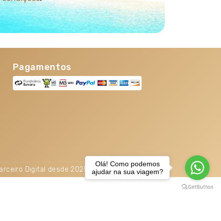
Pagamentos
Olá! Como podemos
arceiro Digital desde 2025. TOP 5% Melhores PME
ajudar na sua viagem?