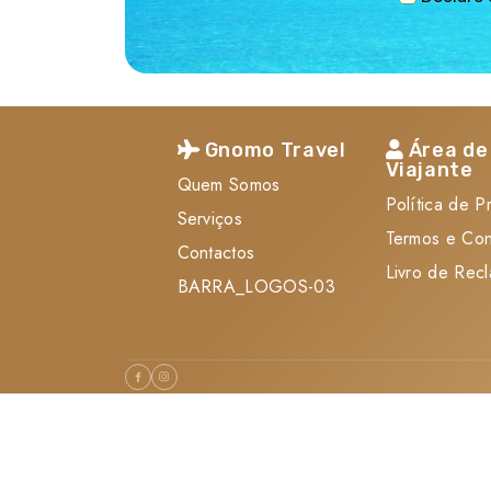
Gnomo Travel
Área de
Viajante
Quem Somos
Política de P
Serviços
Termos e Co
Contactos
Livro de Rec
BARRA_LOGOS-03