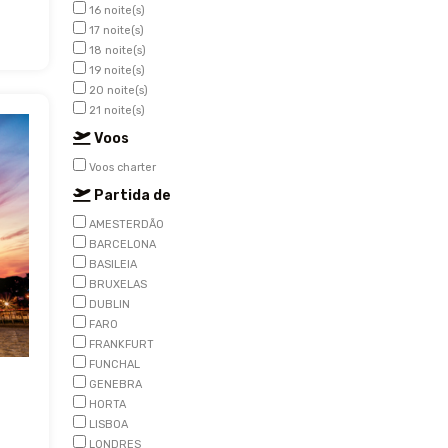
16 noite(s)
17 noite(s)
18 noite(s)
19 noite(s)
20 noite(s)
21 noite(s)
Voos
Voos charter
Partida de
AMESTERDÃO
BARCELONA
BASILEIA
BRUXELAS
DUBLIN
FARO
FRANKFURT
FUNCHAL
GENEBRA
HORTA
LISBOA
LONDRES