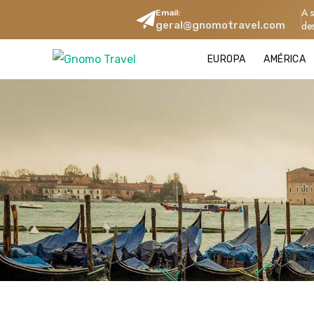
A 
Email:
geral@gnomotravel.com
de
EUROPA
AMÉRICA