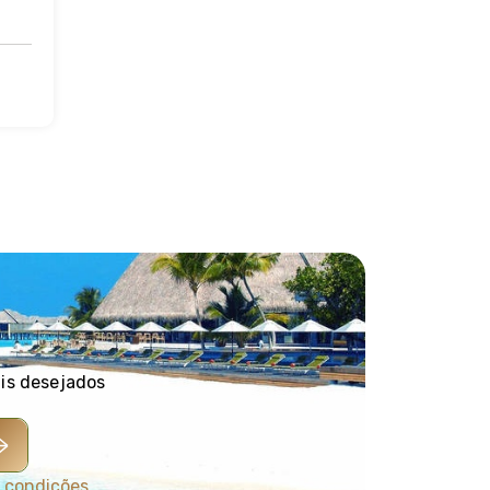
ais desejados
 condições
.