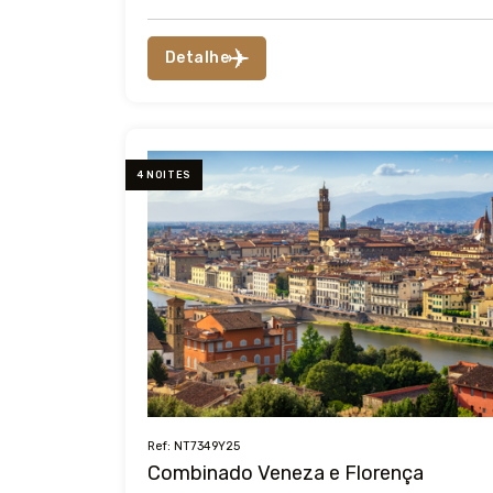
Detalhe
4 NOITES
Ref: NT7349Y25
Combinado Veneza e Florença