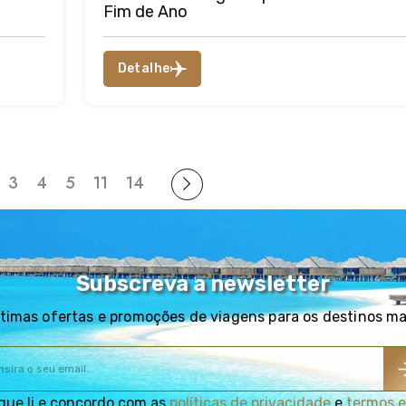
Fim de Ano
Detalhe
3
4
5
11
14
Subscreva a newsletter
timas ofertas e promoções de viagens para os destinos m
que li e concordo com as
políticas de privacidade
e
termos e