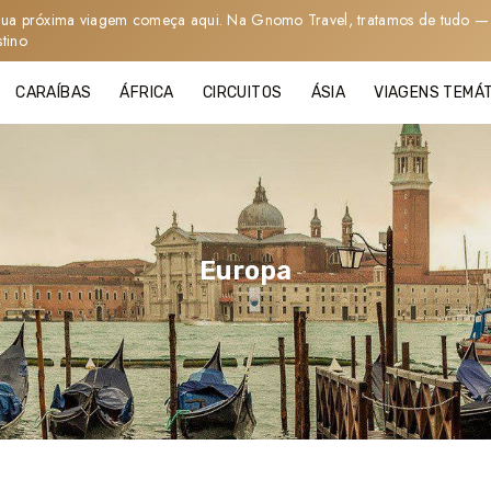
sua próxima viagem começa aqui. Na Gnomo Travel, tratamos de tudo — 
stino
CARAÍBAS
ÁFRICA
CIRCUITOS
ÁSIA
VIAGENS TEMÁ
Europa