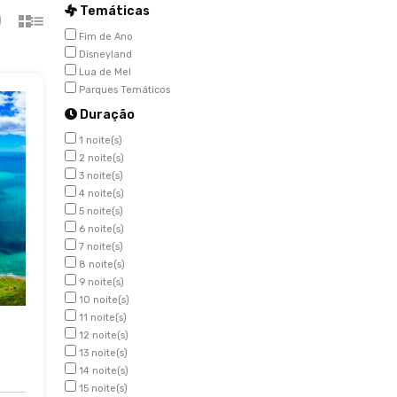
Temáticas
Fim de Ano
Disneyland
Lua de Mel
Parques Temáticos
Duração
1 noite(s)
2 noite(s)
3 noite(s)
4 noite(s)
5 noite(s)
6 noite(s)
7 noite(s)
8 noite(s)
9 noite(s)
10 noite(s)
11 noite(s)
12 noite(s)
13 noite(s)
14 noite(s)
15 noite(s)