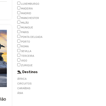
LUXEMBURGO
MADEIRA
MADRID
MANCHESTER
MILÃO
MUNIQUE
PARIS
PONTA DELGADA
PORTO
ROMA
SEVILLA
TERCEIRA
VIGO
ZURIQUE
Destinos
ÁFRICA
CIRCUITOS
CARAÍBAS
ÁSIA
lão