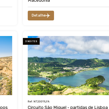
Macedónia
Detalhe
3 NOITES
Ref: NT20011LFA
voos
Circuito São Miguel - partidas de Lisboa 