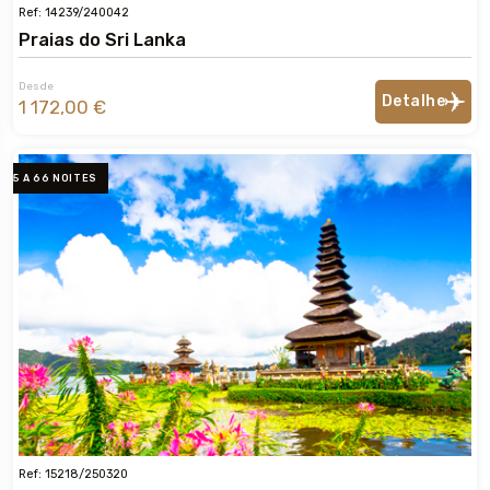
Ref: 14239/240042
Praias do Sri Lanka
Desde
Detalhe
1 172,00 €
5 A 66 NOITES
Ref: 15218/250320