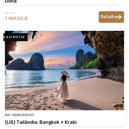
Doha
Desde
Detalhe
1 189,00 €
6 A 21 NOITES
Ref: 13285/220123
(LIS) Tailândia: Bangkok + Krabi