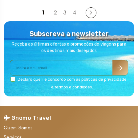
1
2
3
4
Subscreva a newsletter
Receba as últimas ofertas e promoções de viagens para
os destinos mais desejados
Declaro que li e concordo com as
políticas de privacidade
e
termos e condições
.
Gnomo Travel
Quem Somos
Serviços