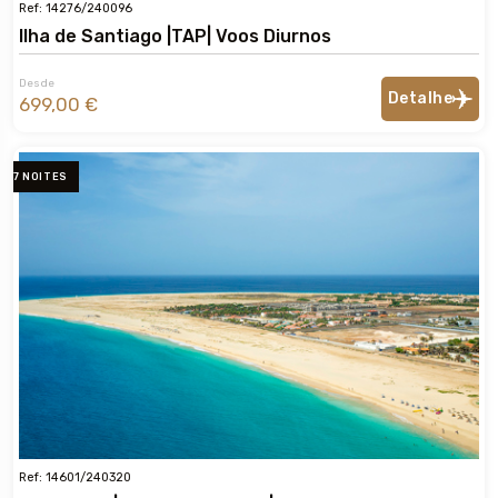
Ref: 14276/240096
Ilha de Santiago |TAP| Voos Diurnos
Desde
Detalhe
699,00 €
7 NOITES
Ref: 14601/240320