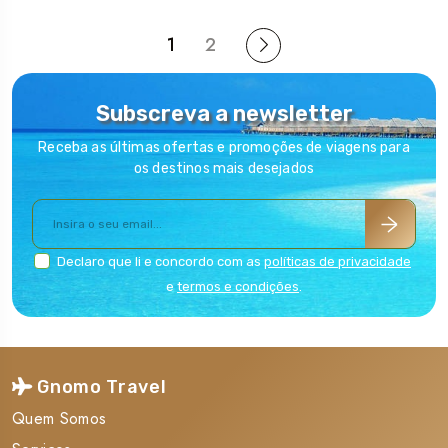
1
2
Subscreva a newsletter
Receba as últimas ofertas e promoções de viagens para
os destinos mais desejados
Declaro que li e concordo com as
políticas de privacidade
e
termos e condições
.
Gnomo Travel
Quem Somos