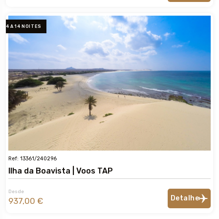
4 A 14 NOITES
Ref: 13361/240296
Ilha da Boavista | Voos TAP
Desde
Detalhe
937,00 €