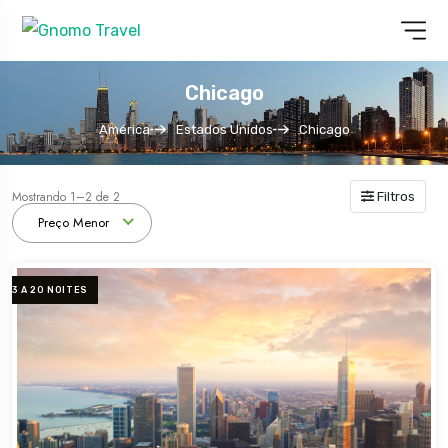
Chicago
América
Estados Unidos
Chicago
Mostrando 1–2 de 2
Filtros
Preço Menor
3 A 20 NOITES