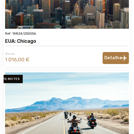
Ref: 14824/250056
EUA: Chicago
Desde
Detalhe
1 016,00 €
15 NOITES