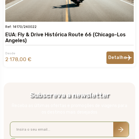
Ref: 14170/240022
EUA: Fly & Drive Histórica Route 66 (Chicago-Los
Angeles)
Desde
Detalhe
2 178,00 €
Subscreva a newsletter
Receba as últimas ofertas e promoções de viagens para
os destinos mais desejados