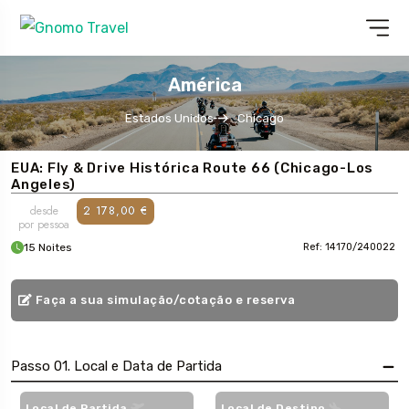
América
Estados Unidos
Chicago
EUA: Fly & Drive Histórica Route 66 (Chicago-Los
Angeles)
desde
2 178,00 €
por pessoa
15 Noites
Ref: 14170/240022
Faça a sua simulação/cotação e reserva
Passo 01. Local e Data de Partida
Local de Partida
Local de Destino