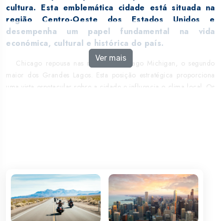
cultura. Esta emblemática cidade está situada na
região Centro-Oeste dos Estados Unidos e
desempenha um papel fundamental na vida
económica, cultural e histórica do país.
Ver mais
Chicago repousa nas margens do Lago Michigan, o segundo
maior dos Grandes Lagos. Esta posição estratégica proporciona
uma vista espetacular sobre a cidade e influencia o clima local. Os
ventos que sopram do lago têm um impacto direto nas condições
meteorológicas de Chicago, razão pela qual a cidade é
carinhosamente apelidada de "Cidade dos Ventos".
O rico legado arquitetónico de Chicago é testemunho da sua
importância histórica e cultural. Arranha-céus emblemáticos como
a Willis Tower e o John Hancock Center pontuam o horizonte,
refletindo a inovação e a ousadia da cidade. A vida cultural é
igualmente vibrante, com museus, teatros e uma cultura musical
que vai desde o jazz ao blues.
Chicago é uma cidade diversificada, onde diferentes
comunidades étnicas coexistem harmoniosamente. A influência