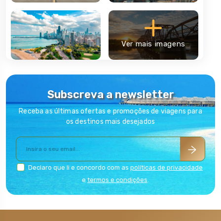
cultural é evidente na culinária local, que vai desde a famosa
pizza estilo Chicago até aos sabores autênticos de bairros como
Chinatown e Little Italy. Além disso, eventos como o Carnaval de
Verão e o Festival de Blues de Chicago fazem parte das tradições
Ver mais imagens
culturais da cidade.
Chicago é ainda o principal ponto de partida para o início de
uma viagem que promete ser inesquecível pela famosíssima Route
66.
Subscreva a newsletter
Receba as últimas ofertas e promoções de viagens para
os destinos mais desejados
Declaro que li e concordo com as
políticas de privacidade
e
termos e condições
.