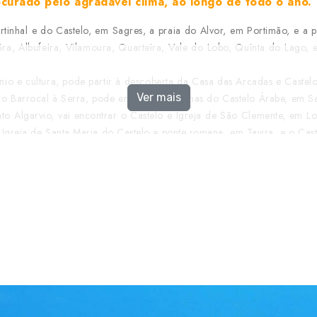
curado pelo agradável clima, ao longo de todo o ano.
hal e do Castelo, em Sagres, a praia do Alvor, em Portimão, e a pr
ra, Albufeira, Vilamoura, Quarteira, Vale do Lobo, Quinta do Lago, 
o e cultura, pode partir à descoberta da Casa das Arcadas e Castel
Ver mais
 Barrocal à Serra, pode encontrar as ruínas do Castelo Árabe, em Sali
nto Algarvio, vai encontrar o Castelo e Igreja de São Clemente, em L
, Igreja de Santa Maria do Castelo e ponte romana, em Tavira, e o Cas
om a construção do campo de golfe da Penina, criado por Sir H
s de golfe da Europa, razão pela qual se realizam aqui inúmeros ca
pode descobrir o Parque Natural do Sudoeste Alentejano e Costa Vic
 Real de Santo António, em Vila Real de Santo António.
o as da Serra de Monchique, visitadas desde o tempo dos romanos,
nidades hoteleiras que dispõem de spas ou centros de talassoterapia.
ma visita aos diversos parques temáticos e aquáticos da região: 
ne, na Guia, o Aquashow Family Park, em Quarteira, o Aqualand Big
 dos Mouros, em Alcoutim.