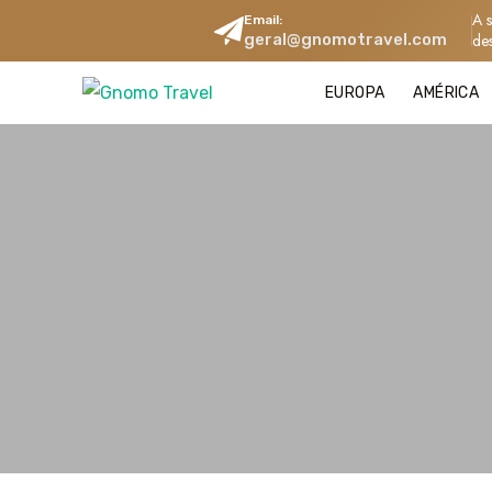
A 
Email:
geral@gnomotravel.com
de
EUROPA
AMÉRICA