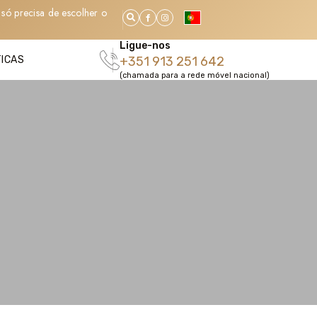
só precisa de escolher o
Ligue-nos
TICAS
+351 913 251 642
(chamada para a rede móvel nacional)