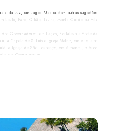
aia da Luz, em Lagos. Mas existem outras sugestões
em Loulé, Faro, Olhão, Tavira, Monte Gordo ou Vila
o dos Governadores, em Lagos, Fortaleza e Forte da
r, a Capela de S. Luís e Igreja Matriz, em Alte, e as
oulé, a Igreja de São Lourenço, em Almancil, o Arco
telo, em Castro Marim.
enry Cotton, em 1966. Atualmente, esta região é
mpeonatos. Os campos mais procurados situam-se nas
entina, o Parque Natural da Ria Formosa, em Olhão,
 e que colocam à disposição do visitante um vasto
Parque da Mina, em Monchique, o Zoo de Lagos, o
 One e Krazy World Algarve Zoo, em Silves, o Roma