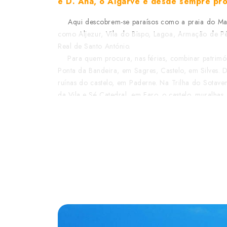
e D. Ana, o Algarve é desde sempre pro
Aqui descobrem-se paraísos como a praia do Martin
como Aljezur, Vila do Bispo, Lagoa, Armação de Pê
Real de Santo António.
Para quem procura, nas férias, combinar patrimóni
Ponta da Bandeira, em Sagres, Castelo, em Silves. Do
ruínas do castelo, em Paderne. Na Trilha do Sotave
da Vila e Sé Catedral, em Faro, o castelo, muralhas
O golfe começou a ser incentivado na região, c
mundialmente conhecida por ter dos melhores campo
zonas de Vilamoura, Almancil, Albufeira ou Alvor.
Muito ligado à proteção do ambiente, no Algarve, 
e a Reserva Natural do Sapal de Castro Marim e Vila
Há quem procure o Algarve pelas suas termas, com
leque de tratamentos de bem-estar. São diversas as u
As férias em família não ficam completas sem u
Aquaparque Slide and Splash, em Lagoa, o Zoomari
Golf Park, em Vilamoura, e o Parque Mineiro Cova