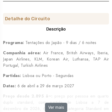
Detalhe do Circuito
Descrição
Programa:
Tentações do Japão - 9 dias / 6 noites
Companhia aérea:
Air France, British Airways, Iberia,
Japan Airlines, KLM, Korean Air, Luthansa, TAP Air
Portugal, Turkish Airlines
Partidas:
Lisboa ou Porto - Segundas
Datas:
6 de abril a 29 de março 2027
Preço desde 2.895 â¬:
preço por pessoa em quarto
duplo standard, com partida de Lisboa a 7 de
Ver mais
dezembro de 2026, 6 noites na categoria Standard em