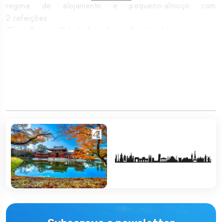
regime de alojamento e pequeno-almoço com
2 refeições.
Obs.: Preço válido à data da atualização deste programa
(23 de janeiro'26). Por favor, consulte as nossas ofertas
e promoções.
Programa
Itinerário
Dia 1: Lisboa ou Porto / Tóquio
Comparência no Aeroporto até 180 minutos antes da
hora de partida. Formalidades de embarque e partida em
avião, via uma cidade de escala, com destino a Tóquio.
Noite a bordo.
Dia 2: Tóquio
Recepção no Aeroporto, após as formalidades de
desembarque, seguida de transporte (serviço regular)