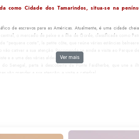
 como Cidade dos Tamarindos, situa-se na peníns
fico de escravos para as Américas. Atualmente, é uma cidade cheia de
 central, o mercado de peixe e a ilha de Gorée, classificada como P
 da "pequena costa", la petite côte, que reúne várias estâncias balne
ato vão cativar a sua atenção. Recomenda-se ainda a visita ao Parque d
Ver mais
iste e a uma das várias aldeias tradicionais.
 Senegal, parta à descoberta da Ponte Faidherbe, que une a ilha 
s vão prender a sua atenção, e visite a catedral.
ntuário nacional de aves.
hança de Dacar, é um local sagrado para os "Mourides", uma das co
rto, pode aproveitar para conhecer Banjul, capital da Gâmbia, visitar
sujeitos. E ainda a Ilha de James, Património Mundial da Humanidade,
chamado por causa da cor das suas águas durante a estação seca.
i descobre-se um misto de influências europeias e africanas. O peixe