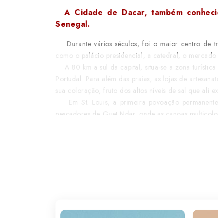
A Cidade de Dacar, também conhecida
Senegal.
Durante vários séculos, foi o maior centro de trá
como o palácio presidencial, a catedral, o mercado
A 80 km a sul da capital, situa-se a zona turística
Portudal. Para além das praias, as lojas de artesan
sua coloração, fruto dos altos níveis de sal que ali ex
Em St. Louis, a primeira povoação permanente do
pescadores de Guet Ndar, onde as canoas multicolore
A não perder, o Parque Djoudj, uma espécie de sa
Touba, uma das cidades mais importantes, à semel
deixe de conhecer a sua mesquita. Como está tão pe
escravidão a que os habitantes daquele país foram 
em África.
Não pode deixar de conhecer o Lago Rosa, assim 
combinada com a presença de uma alga.
Para os apreciadores da gastronomia africana, aqu