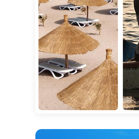
Informações sobre África
Razões para fazer a mala
1. Berço da Humanidade:
Ir a África é renas
2. Património:
Ir a África é mergulhar na he
da humanidade.
3. Aventura e descobrimento:
Ir a África 
4. Descanso:
Ir a África é poder desfrutar dos
A não perder
Egito
:
Egito é História, antigas civilizações, fara