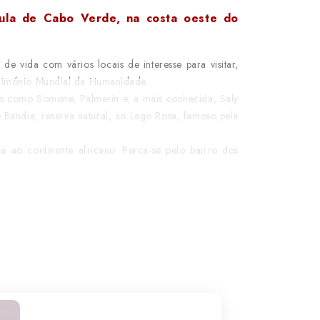
ula de Cabo Verde, na costa oeste do
 vida com vários locais de interesse para visitar,
atrimónio Mundial da Humanidade.
ares como Somone, Palmerin e, a mais conhecida, Saly
e Bandia, reserva natural, ao Lago Rosa, famoso pela
ao continente africano. Perca-se pelo bairro dos
nfrarias muçulmanas mais importantes do país. Não
 Banjul Jufureh, para perceber melhor a história de
 por ter inúmeros vestígios da colonização europeia
 Esta coloração deve-se à sua elevada salinidade
, legumes, arroz e cuscuz são os ingredientes base