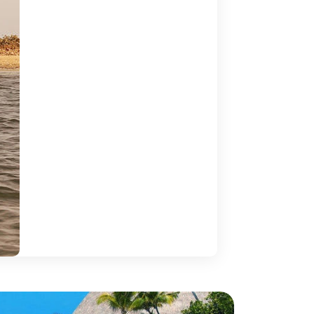
primitivas e ancestrais.
ança muitas vezes classificada como património
 oferece, é contactar com culturas ancestrais.
energias físicas e psicológicas.
exandria, e a sua famosa Biblioteca, é Luxor e Assuão,