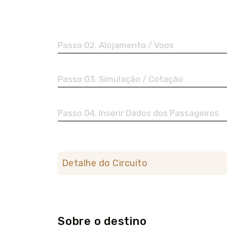
Passo 02. Alojamento / Voos
Passo 03. Simulação / Cotação
Passo 04. Inserir Dados dos Passageiros
Detalhe do Circuito
Sobre o destino