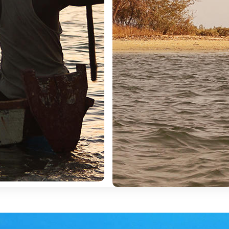
cer. É o reencontro com a natureza virgem, o reviver de sensações 
rança que os nossos antepasssados deixaram em África, uma her
é ir à aventura, é descobrir uma fauna que mais nenhum continente
 mares mais envolventes e mais belos do planeta, é o recargar de 
ós, esfinges, pirâmides, templos e santuários, o Fértil Vale do Nilo, Al