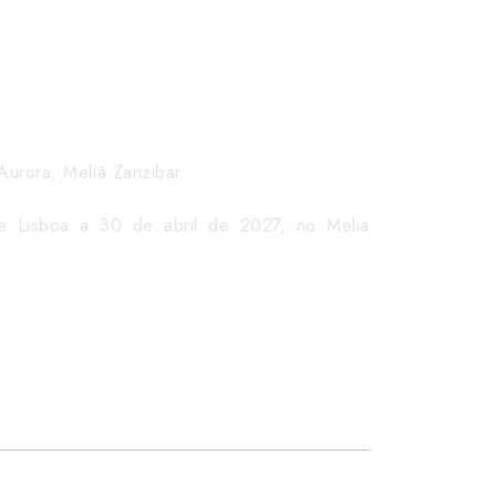
Aurora, Meliã Zanzibar.
e Lisboa a 30 de abril de 2027, no Melia
ofertas e promoções.
e partida em voo, via uma ou mais cidades de