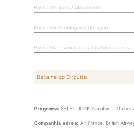
Passo 02. Voos / Alojamento
Passo 03. Simulação / Cotação
Passo 04. Inserir Dados dos Passageiros
Detalhe do Circuito
Programa:
SELECTION! Zanzibar - 10 dias 
Companhia aérea:
Air France, British Airwa