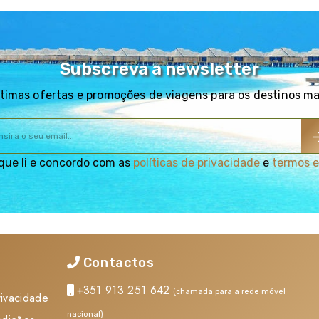
Subscreva a newsletter
porte para o hotel selecionado. Instalação. Restante dia li
timas ofertas e promoções de viagens para os destinos m
livres.
que li e concordo com as
políticas de privacidade
e
termos e
roporto. Formalidades de embarque e partida em voo, via u
Contactos
+351 913 251 642
(chamada para a rede móvel
rivacidade
nacional)