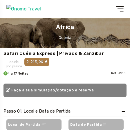
África
Quénia
Safari Quénia Express | Privado & Zanzibar
desde
2 215,00 €
por pessoa
4 a 17 Noites
Ref: 3180
Faça a sua simulação/cotação e reserva
Passo 01. Local e Data de Partida
Local de Partida
Data de Partida