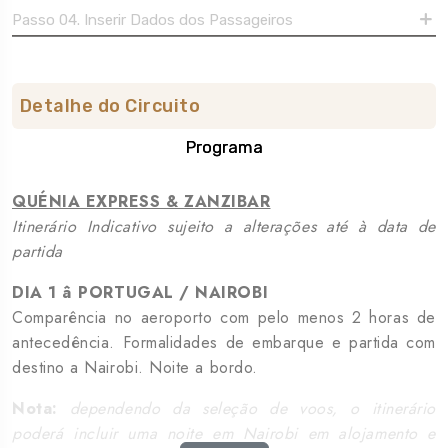
Passo 04. Inserir Dados dos Passageiros
Detalhe do Circuito
Programa
QUÉNIA EXPRESS & ZANZIBAR
Itinerário Indicativo
sujeito a alterações até à data de
partida
DIA 1 â PORTUGAL / NAIROBI
Comparência no aeroporto com pelo menos 2 horas de
antecedência. Formalidades de embarque e partida com
destino a Nairobi. Noite a bordo.
Nota:
dependendo da seleção de voos, o itinerário
poderá incluir uma noite em Nairobi em alojamento e