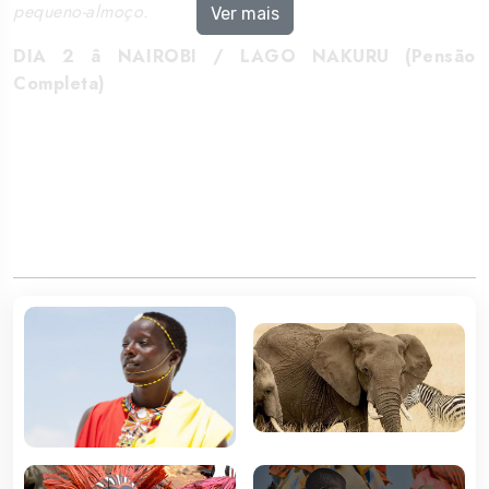
pequeno-almoço.
Ver mais
DIA 2 â NAIROBI / LAGO NAKURU (Pensão
Completa)
Saída em direção ao Lago Nakuru. A caminho faremos
uma paragem num miradouro de onde se tem uma vista
panorâmica da zona do Grand Rift Valley.
Almoço
e
tarde de safari no P.N. Lago Nakuru. O Lago Nakuru é
conhecido por ser um dos melhores locais para a
observação de aves, especialmente pelicanos e
flamingos. Para além disso, poder-se-á observar várias
famílias de rinocerontes brancos que habitam a zona.
Continuação para o lodge.
Jantar
e alojamento.
DIA 3 â LAGO NAKURU / MASAI MARA (Pensão
Completa)
Pequeno-almoço
. Saída para a Reserva Nacional de
Masai Mara, passando pelo Vale de Rift, pela povoação
de Mai Mahiu e pela cidade de Narok. Chegada a Masai