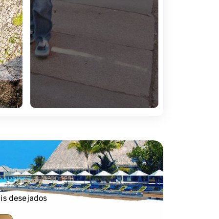
go e flores em SaihÅ-ji. Se desejar, de forma
 aprecia a arte e a tradição de cada gesto.
ia inteiro a Hiroshima e Miyajima, com almoço
é à estação de Quioto. Saída num comboio de
da e início da visita da cidade, com guia em
nuação em ferry até Miyajima para visitar o
va viagem de comboio de alta velocidade até
ais desejados