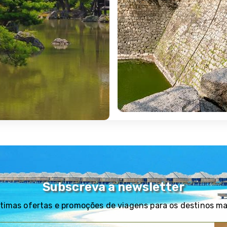
osa, desde a obra de Zen, no RyÅan-ji, até ao paraíso de mus
de chá, onde mergulha na serenidade da cerimónia do chá e
ssoais. Possibilidade de realizar uma visita (opcional) de d
ia). Alojamento.
car localmente pelo seu guia. Transfer a pé com o guia at
iâ, em classe turística, com destino a Hiroshima. Chega
ivo da Paz, o seu museu e a Cúpula da Bomba Atómica. Conti
 num restaurante local. Regresso de ferry a Hiroshima e no
Subscreva a newsletter
 Alojamento.
timas ofertas e promoções de viagens para os destinos m
AGOME / TSUMAGO / TAKAYAMA