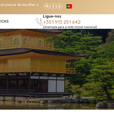
só precisa de escolher o
Ligue-nos
TICAS
+351 913 251 642
(chamada para a rede móvel nacional)