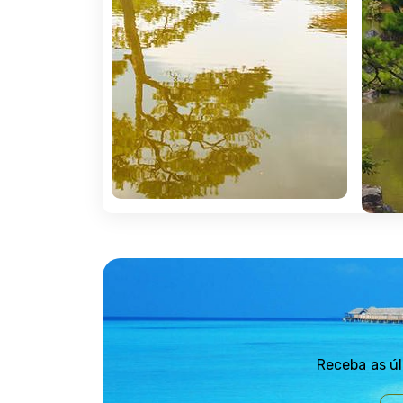
autênticas obras-primas de arquitetura religi
opcional, poderá assistir a uma cerimónia 
Alojamento.
5º DIA APA QUIOTO
Pequeno-almoço. Dia livre para atividades pe
incluído (necessário reservar com antecedênc
Excursão Hiroshima e Miyajima:
Reunião na receção do hotel em hora a indi
alta velocidade (Shinkansen) de JR âNozom
espanhol, para conhecer o Parque Comemorat
Santuário Xintoísta de Itsukushima. Almoço
Quioto. Transfer por conta própria ao hotel.
Receba as úl
6º DIA MP QUIOTO / NAGOYA / M