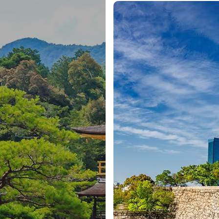
iversas estátuas de raposas, as mensageiras do Deus. No fi
e saída para visita de Quioto, a âVelha Capitalâ do Japão
r a cultura tradicional japonesa. Visita do Castelo de NijÅ 
s), se encontra numa planície no centro da cidade. Cenário im
plexo de 275 000 m² e tem como destaque o ornamentado
guns dos mais ricos exemplares de pintura japonesa nas pare
vilhão Dourado, rodeado pelo KyÅko-chi (lago espelhado). 
observar uma fenghuang dourada (fénix chinesa) no telhado. 
ra um amplo pátio ladeado por prédios que mesclam branc
restaurante local. O tour termina no restaurante e o regres
 cerca de 1000 templos budistas espalhados pelos mais subli