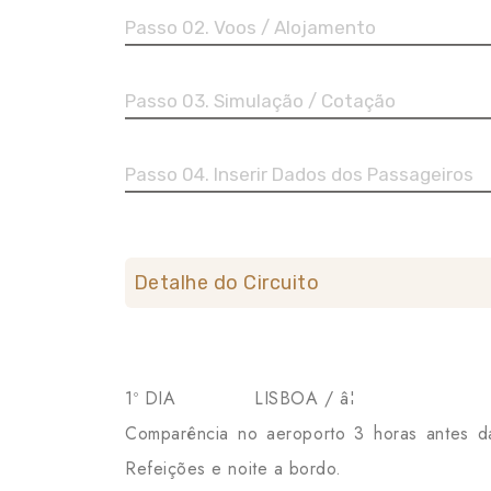
Passo 02. Voos / Alojamento
Passo 03. Simulação / Cotação
Passo 04. Inserir Dados dos Passageiros
Detalhe do Circuito
1º DIA LISBOA / â¦
Comparência no aeroporto 3 horas antes d
Refeições e noite a bordo.