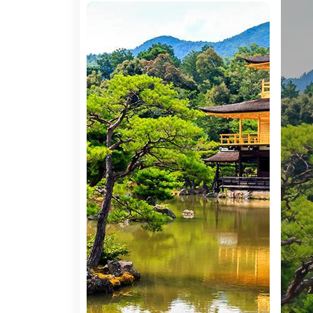
efeito visual impressionante e admire as d
Alojamento.
4º DIA MP QUIOTO
Pequeno-almoço. Reunião na entrada do hotel 
lugar no país para os interessados em conhece
nipónicas (quase sempre instaladas em colina
da família Tokugawa é hoje um amplo com
Honramu. Dentro do castelo irá encontrar al
o Templo Kinkaku-ji, o famoso Templo do Pa
coberto de folha de ouro puro e é possível 
Heian. Um enorme portal Tori abre alas pa
assumir-se como a figura central. Almoço em 
continuar a conhecer a cultura nipónica. Com