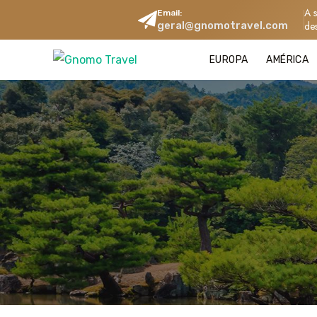
A 
Email:
geral@gnomotravel.com
de
EUROPA
AMÉRICA