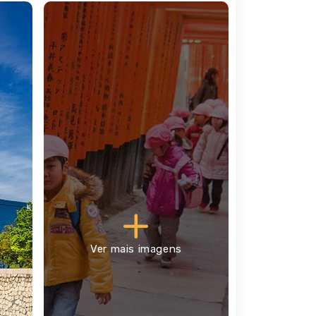
nal da visita, transfer ao hotel em Quioto.
 Imperial. A "Cidade dos Samurais" é o melhor
que, ao contrário da maioria das fortificações
portante na história japonesa, o antigo forte
 portão Karamon e os palácios Ninomaru e
des, portas e até nos tetos. Descubra também
Todo o pavilhão, exceto o rés-do-chão, está
Por último, visita do Santuário Xintoísta de
Ver mais imagens
o e vermelho-alaranjado, com o Santuário a
so ao hotel é por sua conta. Tarde livre para
mes jardins do mundo, não é difícil encontrar