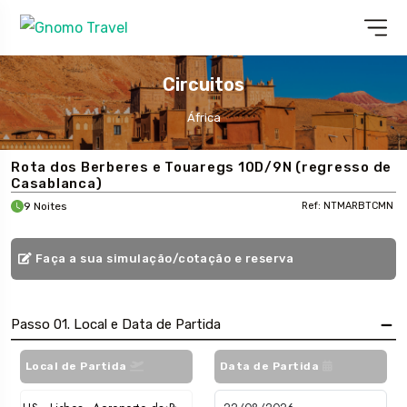
Circuitos
África
Rota dos Berberes e Touaregs 10D/9N (regresso de
Casablanca)
9 Noites
Ref: NTMARBTCMN
Faça a sua simulação/cotação e reserva
Passo 01. Local e Data de Partida
Local de Partida
Data de Partida