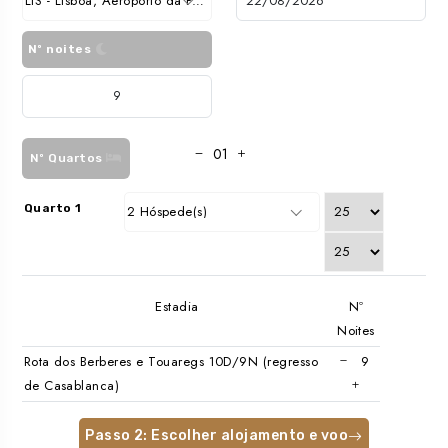
LIS - Lisboa, Aeroporto da Portela
Nº noites
Nº Quartos
Quarto 1
2 Hóspede(s)
Estadia
Nº
Noites
Rota dos Berberes e Touaregs 10D/9N (regresso
de Casablanca)
Passo 2: Escolher alojamento e voo