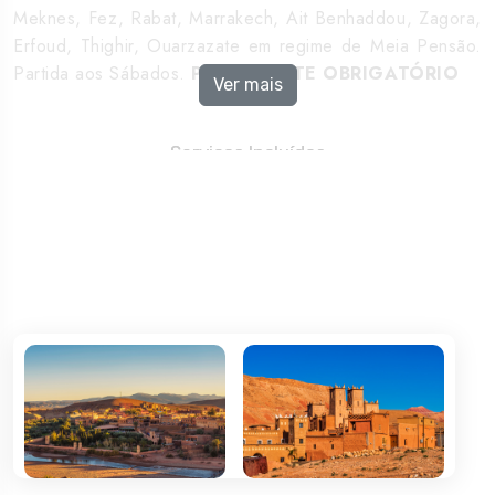
Meknes, Fez, Rabat, Marrakech, Ait Benhaddou, Zagora,
Erfoud, Thighir, Ouarzazate em regime de Meia Pensão.
Partida aos Sábados.
PASSAPORTE OBRIGATÓRIO
Ver mais
Serviços Incluídos
Passagem aérea em voos regulares, em classe
económica, de Lisboa ou Porto, com direito a 1 peça de
bagagem até 23 kg Passagem aérea em voos regulares,
em classe económica, de Lisboa ou Porto, com direito a 1
peça de bagagem até 23 kg
Seguro Multiviagens Plus Seguro Multiviagens Plus
Taxas de aviação, sujeitas a alteração Taxas de
aviação, sujeitas a alteração
Visitas com guia local bilingue e entradas nos locais a