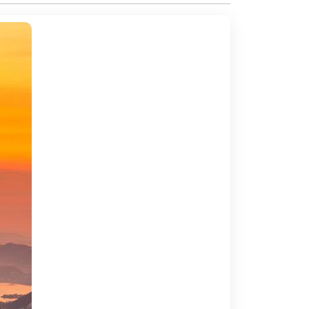
lon, Ipanema, Barra da Tijuca, são bastante