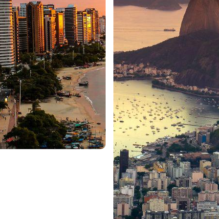
 não pode perder a subida ao Cristo Redentor, aos fam
Rio de Janeiro.
e do estado do Paraná, no Brasil, é conhecida mundialment
aculares quedas de água do mundo. Para além das famos
estratégica na tríplice fronteira entre Brasil, Argentina e 
u superior a 6 meses.
 de febre amarela recentemente registados em alguns Est