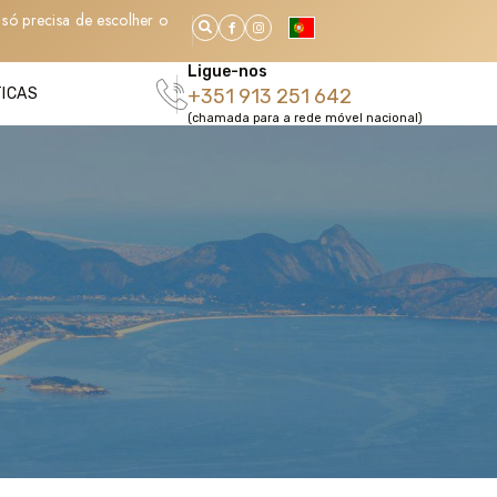
só precisa de escolher o
Ligue-nos
TICAS
+351 913 251 642
(chamada para a rede móvel nacional)