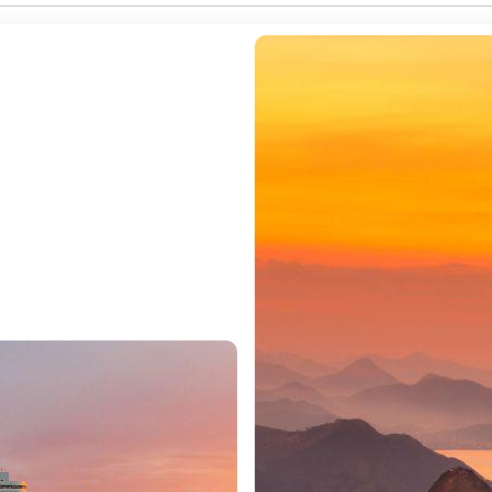
- Transfer in + out dos aeroportos para os hotéis.
- Seguro Multiviagens Essencial 2.
SERVIÇOS NÃO INCLUÍDOS:
Destino
um dos principais atrativos deste destino. Copacabana, Leb