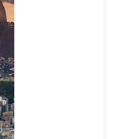
osos montes rochosos e ao Morro do Pão de
e por abrigar as impressionantes Cataratas
as cataratas, Foz do Iguaçu é um destino
Paraguai. Venha descobrir a rica diversidade
ados do Brasil sobretudo Minas Gerais, S.