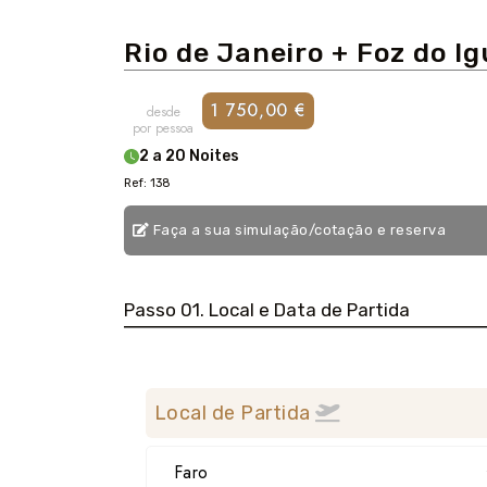
Rio de Janeiro + Foz do I
1 750,00 €
desde
por pessoa
2 a 20 Noites
Ref: 138
Faça a sua simulação/cotação e reserva
Passo 01. Local e Data de Partida
Local de Partida
Faro