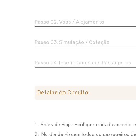
Passo 02. Voos / Alojamento
Passo 03. Simulação / Cotação
Passo 04. Inserir Dados dos Passageiros
Detalhe do Circuito
1. Antes de viajar verifique cuidadosamente 
2. No dia da viagem todos os passageiros de