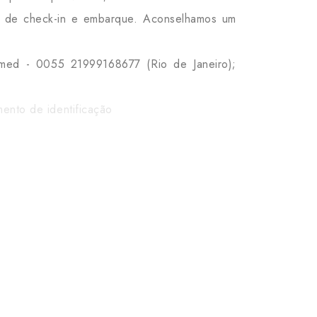
es de check-in e embarque. Aconselhamos um
urmed - 0055 21999168677 (Rio de Janeiro);
ento de identificação
(GIG) e voo de volta de Foz do Iguaçu (IGU)
.
 simulação - sujeito a alterações nos termos