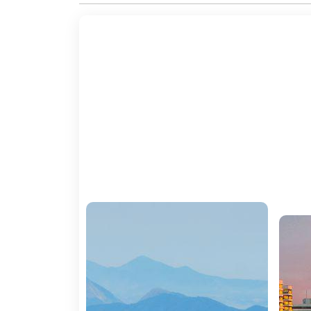
- Taxas de turismo paga localmente.
- Excursões opcionais.
- Serviços não mencionados no itinerário.
- Taxas de fotografias e filmagens.
- Despesas de carácter pessoal.
- Gratificações.
As praias da âCidade Maravilhosaâ são 