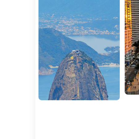
famosos no mundo inteiro. Certamente que
Açúcar. O ritmo do samba espera por si no 
Foz do Iguaçu, localizada no extremo oest
do Iguaçu, uma das maiores e mais espet
turístico popular devido à sua localização 
cultural e comercial da região.
Documentação:
Apresentar passaporte com validade igual o
Saúde:
Devido ao elevado número de casos