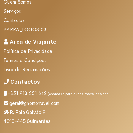
Quem Somos
- Serviços não mencionados no itinerário.
- Taxas de fotografias e filmagens.
Serviços
- Despesas de carácter pessoal.
Contactos
- Gratificações.
BARRA_LOGOS-03
Destino
Área de Viajante
Política de Privacidade
As praias da âCidade Maravilhosaâ são um dos principais atrativos
Termos e Condições
deste destino. Copacabana, Leblon, Ipanema, Barra da Tijuca, são
bastante famosos no mundo inteiro. Certamente que não pode
Livro de Reclamações
perder a subida ao Cristo Redentor, aos famosos montes rochosos
Contactos
e ao Morro do Pão de Açúcar. O ritmo do samba espera por si no
Rio de Janeiro.
+351 913 251 642
(chamada para a rede móvel nacional)
geral@gnomotravel.com
R. Paio Galvão 9
Documentação:
4810-445 Guimarães
Apresentar passaporte com validade igual ou superior a 6 meses.