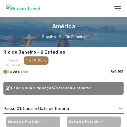
América
Brasil
Rio De Janeiro
Rio de Janeiro - 2 Estadias
desde
1 600,00 €
por pessoa
2 a 28 Noites
Ref: 103
Faça a sua simulação/cotação e reserva
Passo 01. Local e Data de Partida
Local de Partida
Data de Partida