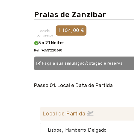
Praias de Zanzibar
1 104,00 €
desde
por pessoa
5 a 21 Noites
Ref: 9659/220340
Faça a sua simulação/cotação e reserva
Passo 01. Local e Data de Partida
Local de Partida
Lisboa, Humberto Delgado