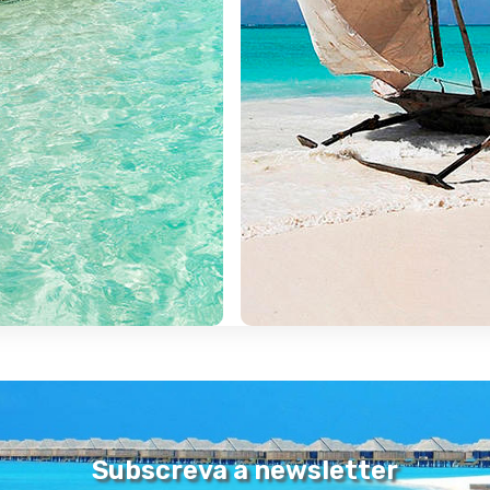
rança que os nossos antepasssados deixaram em África, uma her
é ir à aventura, é descobrir uma fauna que mais nenhum continente
 mares mais envolventes e mais belos do planeta, é o recargar de 
ós, esfinges, pirâmides, templos e santuários, o Fértil Vale do Nilo, Al
 que a fabulosa cidade tem para nos oferecer.
es ligações entre Guiné e Portugal. No centro da cidade, vai encontrar
Bijagós, encontrará um paraíso natural com as suas belas praias de águ
 visita obrigatória, onde se destaca a beleza da herança arquitetón
Ponta do Ouro, região de praia junto à fronteira com a África do Sul
 exclusivo no Índico e a lindíssima Ilha de Bazaruto, bem como a re
Subscreva a newsletter
ória, na Zâmbia.