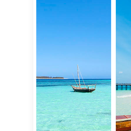
Informações sobre África
Razões para fazer a mala
1. Berço da Humanidade:
Ir a África é renas