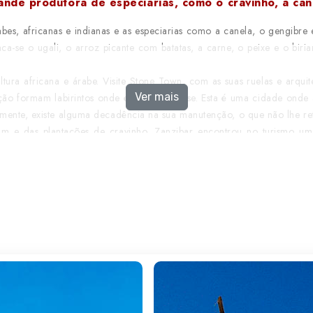
ande produtora de especiarias, como o cravinho, a can
s, africanas e indianas e as especiarias como a canela, o gengibre e
staca-se o ugali, o arroz picante com batatas, a carne, o peixe e o 
a africana e árabe. Visite Stone Town, com as suas ruelas e arquitet
Ver mais
ção formam labirintos onde é fácil perder-se. Esta é uma cidade onde
mente, existe alguma decadência na sua manutenção, o que não lhe re
 das plantações de cravinho, Zanzibar encontrou no turismo uma 
as, verdadeiros postais ilustrados,com palmeiras, águas límpidas e reci
o, bem como de surf, windsurf e kitesurf. Aqui encontra a felicidade
eddie Mercury, fundador da banda rock Queen, proporciona, a quem a vi
se descobrem as maravilhas naturais do fundo do mar.