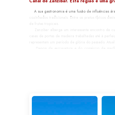
Canal de Zanzibar. Esta região é uma gr
A sua gastronomia é uma fusão de influências árabe
cozinhados tradicionais. Entre os pratos típicos de
de frutas tropicais.
Zanzibar alberga um interessante encontro da cultur
casas de portas de madeira trabalhadas até à perfei
representam um período de glória do passado. Atual
Depois da escravatura e do comércio de marfim e
moscada, cravinho e canela ou desfrute das suas prai
Este é um excelente local para a prática de mergulh
e do clima quente e tropical.
A Ilha das Especiarias, terra natal do lendário Fr
espalhadas pelas praias e os lagos de corais, onde 