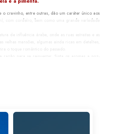
ela e a pimenta.
 o cravinho, entre outras, dão um caráter único aos
biriani, com cordeiro, bem como uma grande variedade
ura de influência árabe, onde as ruas estreitas e as
 as velhas mansões, algumas ainda ricas em detalhes,
tira o toque romântico do passado.
razão para se reinventar. Sinta os aromas a noz-
fes de coral.
 de não fazer nada, desfrutando das fabulosas praias
sita, umas férias tranquilas, com as suas palmeiras