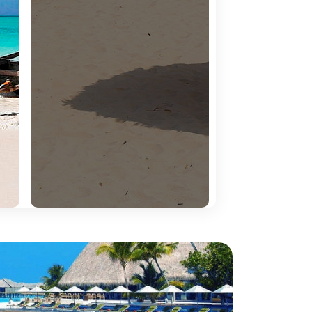
ança muitas vezes classificada como património
 oferece, é contactar com culturas ancestrais.
energias físicas e psicológicas.
exandria, e a sua famosa Biblioteca, é Luxor e Assuão,
 a Praça dos Heróis, o porto, a Assembleia Nacional,
a tépida e transparente.
ica. A não perder: Gorongosa, a reserva natural que
. Recomenda-se o Lago Niassa, localizado no norte do
gião de Inhambane. Pode aproveitar para conhecer o