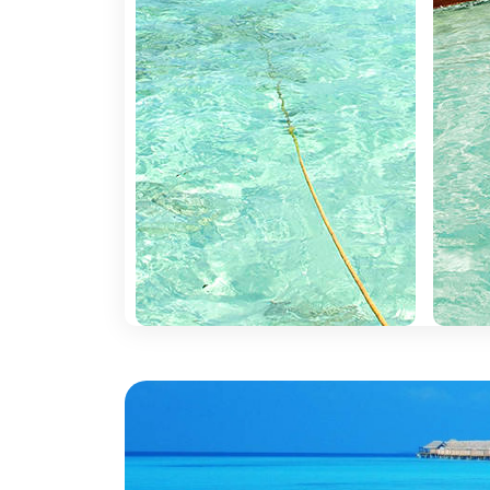
2. Património:
Ir a África é mergulhar na he
da humanidade.
3. Aventura e descobrimento:
Ir a África 
4. Descanso:
Ir a África é poder desfrutar dos
A não perder
Egito
:
Egito é História, antigas civilizações, fara
mas Egito é também, e muito, o Cairo, e tudo aquilo
Guiné
:
Em Bissau, a capital, descobrem-se as fort
o Estádio Lino Correia e a zona de Santa Luzia. Nos 
Moçambique
:
A capital, Maputo, é um local de
recuperou dos anos de guerra colonial e civil, e a 
país, o Parque Nacional das Quirimbas, um paraíso
Kruger Park, na África do Sul, e as Cataratas de Vit