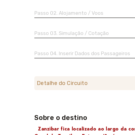
Passo 02. Alojamento / Voos
Passo 03. Simulação / Cotação
Passo 04. Inserir Dados dos Passageiros
Detalhe do Circuito
Sobre o destino
Zanzibar fica localizado ao largo da c