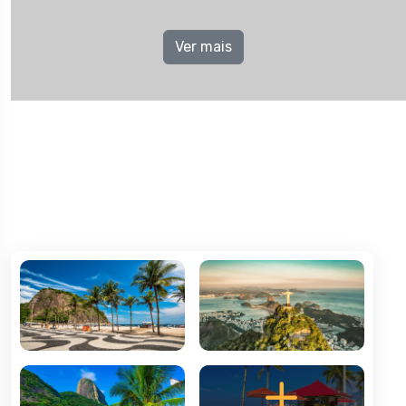
Ver mais
O Rio de Janeiro continua lindo, como já disse
Gilberto Gil, e há tanto por descobrir na Cidade
Maravilhosa
O Cristo Redentor, no cimo do Morro do Corcovado, símbolo
da cidade e uma das Sete Maravilhas do Mundo Moderno, o Pão
de Açúcar, a zona da Lapa, o Jardim Botânico ou o Estádio do
Maracanã.