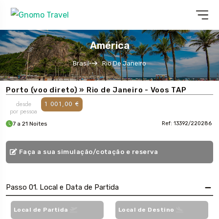
América
Brasil
Rio De Janeiro
Porto (voo direto) » Rio de Janeiro - Voos TAP
desde
1 001,00 €
por pessoa
7 a 21 Noites
Ref: 13392/220286
Faça a sua simulação/cotação e reserva
Passo 01. Local e Data de Partida
Local de Partida
Local de Destino