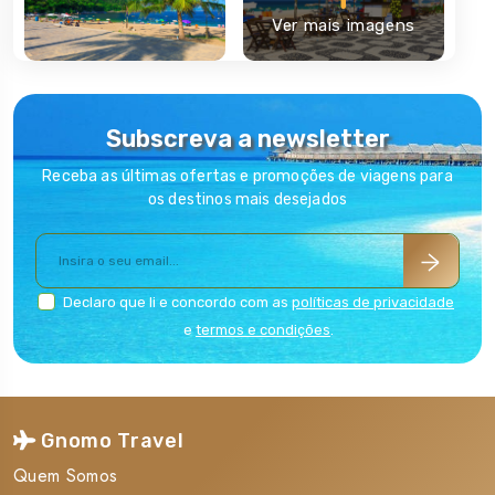
Mas as praias do Rio de Janeiro são certamente das mais
Ver mais imagens
famosas do mundo e valem um, dois, muitos mergulhos:
Copacabana, Ipanema, Leblon, Barra da Tijuca ou Arpoador são
apenas algumas, das inúmeras, de que certamente já ouviu falar.
**
Consulte
AQUI
o resumo das novas condições de cada
Subscreva a newsletter
classe/brand da TAP para o Brasil
Receba as últimas ofertas e promoções de viagens para
os destinos mais desejados
Declaro que li e concordo com as
políticas de privacidade
e
termos e condições
.
Gnomo Travel
Quem Somos