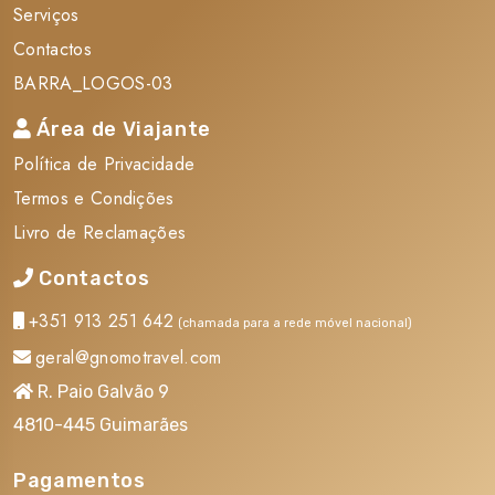
Serviços
Contactos
BARRA_LOGOS-03
Área de Viajante
Política de Privacidade
Termos e Condições
Informações sobre Brasil
Livro de Reclamações
Razões para fazer a mala
Contactos
1. Fortaleza:
A cidade é magnífica e faz bem tanto aos
olhos quanto à alma dos viajantes! Em Fortaleza podemos
+351 913 251 642
(chamada para a rede móvel nacional)
apreciar as influências indígenas, portuguesas e africanas,
geral@gnomotravel.com
em pratos baseados em peixes e frutos do mar. Mas não
R. Paio Galvão 9
se esqueça das iguarias do sertão. Da moqueca ao bode
guisado, um universo de sabores cearenses.
4810-445 Guimarães
2. João Pessoa:
João Pessoa tem o estilo de cidade do
Pagamentos