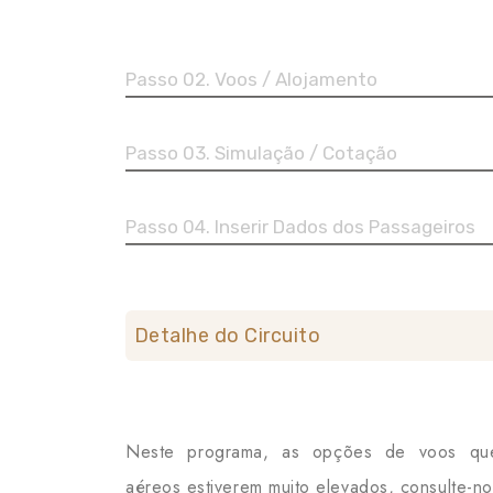
Passo 02. Voos / Alojamento
Passo 03. Simulação / Cotação
Passo 04. Inserir Dados dos Passageiros
Detalhe do Circuito
Neste programa, as opções de voos que
aéreos estiverem muito elevados, consulte-n