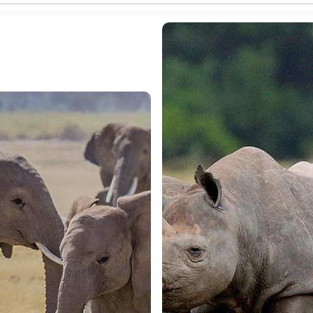
A
 a reconfirmar localmente), saída em veículo 4x4 até ao 
ageiros), a continuação do ecossistema do Serengeti em
ue são considerados os 5 grandes (âBig Fiveâ) da savana -
es. Passagem pelo Vale do Rift, onde se vai realizar uma b
antesca falha geológica. Após a paragem, continua descendo
ital da comunidade indígena Maasai no Quénia. Chegada a
resso ao lodge ao pôr-do-sol. Jantar e alojamento.
mindo o papel de explorador da savana africana, o seu dia
e durante dois safaris - um de manhã e outro de tarde. Se 
do as pegadas dos animais e ouvindo a música da natureza. A