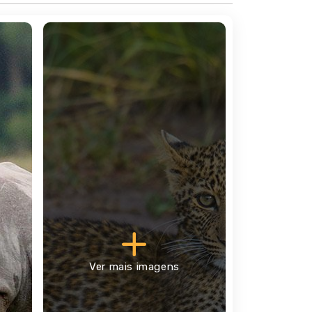
Parque Nacional Masai Mara (com passagem no
 terras quenianas. Uma reserva onde poderá
 o leão, o búfalo, o elefante, o leopardo e o
reve paragem num miradouro para apreciar uma
 o vale, passando pela aldeia de Mai Mahiu e
o lodge e almoço. De tarde, realização do
 deve ser bem aproveitado do nascer ao pôr-
preferir, poderá levar um almoço em bolsa de
Ver mais imagens
lojamento.