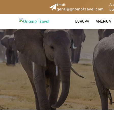
A 
Email:
geral@gnomotravel.com
de
EUROPA
AMÉRICA