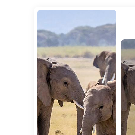
2º DIA PC NAIROBI / MASAI MAR
Pequeno-almoço e, por volta das 7h30 (hora
aeroporto para recolher os restantes pass
observar em qualquer altura do ano aqueles q
rinoceronte â bem como 540 espécies de av
espetacular vista panorâmica sobre esta gig
cidade de Narok, que é considerada a cap
primeiro safari no âReino do Leãoâ com reg
3º DIA PC - MASAI MARA
Estadia em regime de pensão completa. Assu
do-sol. Fotografe, filme, observe e desfrut
piquenique e passar o dia em safari, seguin