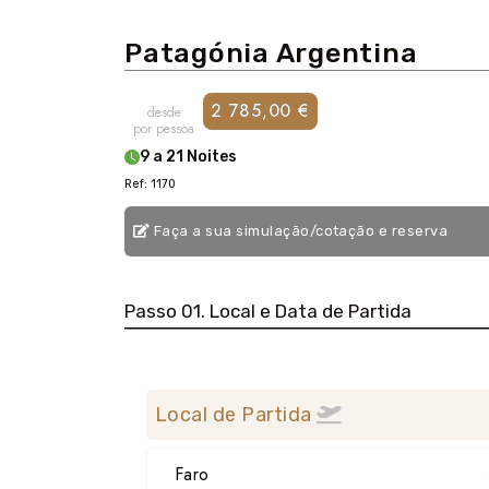
Patagónia Argentina
2 785,00 €
desde
por pessoa
9 a 21 Noites
Ref: 1170
Faça a sua simulação/cotação e reserva
Passo 01. Local e Data de Partida
Local de Partida
Faro