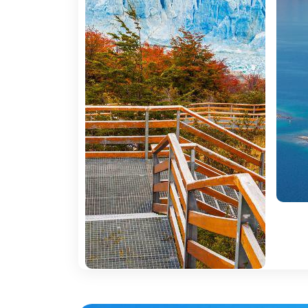
Ushuaia. Chegada, assistência e transfer ao ho
fim do mundo e o princípio de tudo, segundo d
margens do Canal Beagle e rodeada pelos 
combinação de mar, montanhas, glaciares e 
5º DIA APA USHUAIA
Pequeno-almoço. Vamos realizar a excursão 
única: exploraremos trilhos muitas vezes n
Nacional 3 desde Ushuaia e faremos uma pa
Fuego e começaremos a nossa caminhada at
excecional. As saídas estão disponíveis de
vales de acesso muito difícil. Ao contrário 
6 km ao longo do Canal Beagle. Recomendam
Lobos. Alojamento.