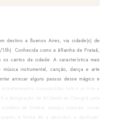
m destino a Buenos Aires, via cidade(s) de
/15h). Conhecida como a âRainha de Prataâ,
 os cantos da cidade. A característica mais
 música instrumental, canção, dança e arte
tentar arriscar alguns passos desse mágico e
 entretenimento cosmopolitas com o ar livre e
05 a designação de âCidade do Designâ pela
estádios de futebol, espaço culturais, zonas
 quanto à forma de a descobrir e desfrutar.