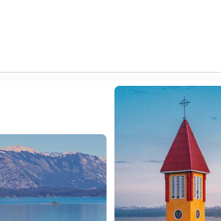
â PUERTO MADRYN (Voo doméstico)
de voo, transfer ao aeroporto. Formalidades de embarq
a cidade de Puerto Madryn para alojamento. Resto dia livr
odo o país. Alojamento.
rea Natural Protegida da Península Valdés. Após 1 hora d
eias (opcional) entre os meses de junho e dezembro. Em 
l, onde temos a oportunidade de descer à praia para nos a
 a costa externa da península e chegamos ao início da 
ssamos ao Istmo Carlos Ameghino, onde visitamos o centro 
restre, como guanacos, choiques, raposas, maras, piches, zor
 â USHUAIA (Voo doméstico)
de voo, transfer ao aeroporto de Trelew. Formalidades d