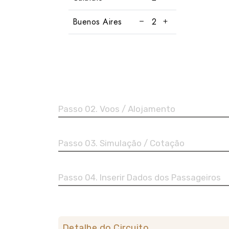
Buenos Aires
Passo 02. Voos / Alojamento
Passo 03. Simulação / Cotação
Passo 04. Inserir Dados dos Passageiros
Detalhe do Circuito