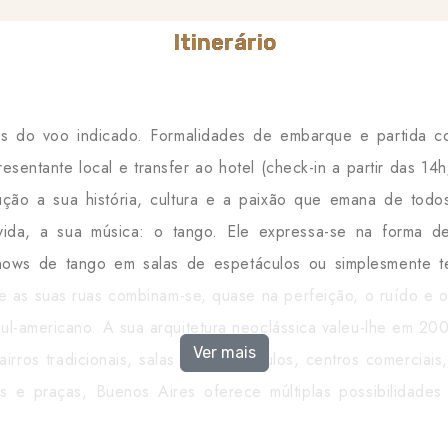
Itinerário
s do voo indicado. Formalidades de embarque e partida co
entante local e transfer ao hotel (check-in a partir das 14h
ção a sua história, cultura e a paixão que emana de todos
ida, a sua música: o tango. Ele expressa-se na forma de
s shows de tango em salas de espetáculos ou simplesmente 
tre as suas ruas combinam-se, quase na perfeição, o ruído e o
sul-americano. A sua arquitetura neoclássica valeu-lhe em 20
Ver mais
ros tradicionais, salas de espetáculos, centros comerciais, 
es e praças, Buenos Aires oferece múltiplas possibilidades