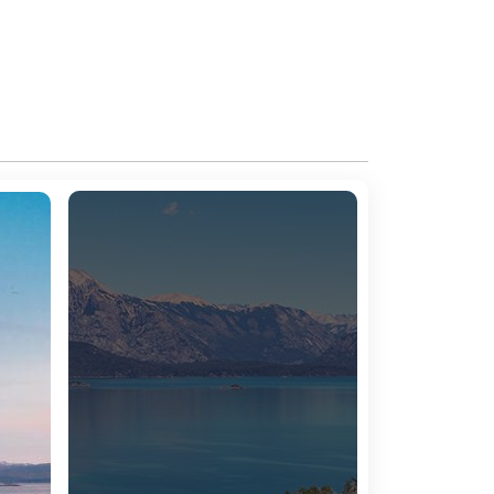
ue e partida em voo com destino a Trelew.
e para explorar a cidade, um dos centros de
e viagem, chegamos a Puerto Pirámides, onde
seguida, partimos para Punta Delgada para
proximarmos dos elefantes marinhos. Depois,
Caleta Valdés. Interpretamos as formações
de interpretação. No caminho, temos uma boa
rinos, etc. Alojamento.
e embarque e partida em voo com destino a