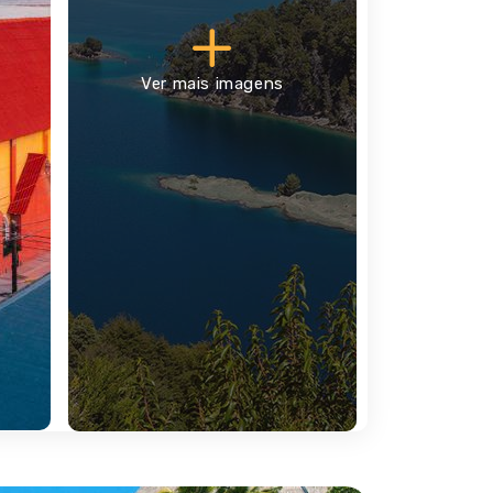
shuaia, a âcidade mais austral do mundoâ (o
ntártida e Ilhas do Atlântico Sul. Situada nas
Ver mais imagens
ece uma paisagem única na Argentina com a
.000 hectares e proporciona uma experiência
scondidos da floresta. Partiremos pela Rota
, chegaremos ao Parque Nacional Tierra del
correremos algumas trilhas desta floresta
rque é cortado por cordilheiras que dividem
 próximas à costa marítima, estendendo-se por
 de barco pelo Canal Beagle até à Ilha dos