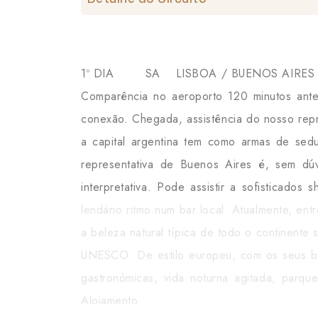
1º DIA SA LISBOA / BUENOS AIRES
Comparência no aeroporto 120 minutos ante
conexão. Chegada, assistência do nosso repres
a capital argentina tem como armas de sedu
representativa de Buenos Aires é, sem dúv
interpretativa. Pode assistir a sofisticado
lendário ritmo num bar local. Atualmente, en
a beleza natural típica de todo o continente 
UNESCO. De estilo europeu, com os seus bair
gastronómicas, vida noturna agitada, parqu
Alojamento.