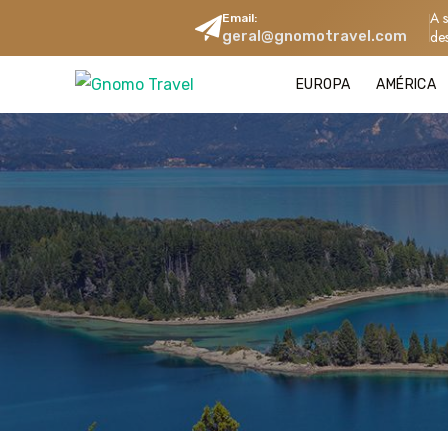
A 
Email:
geral@gnomotravel.com
de
EUROPA
AMÉRICA