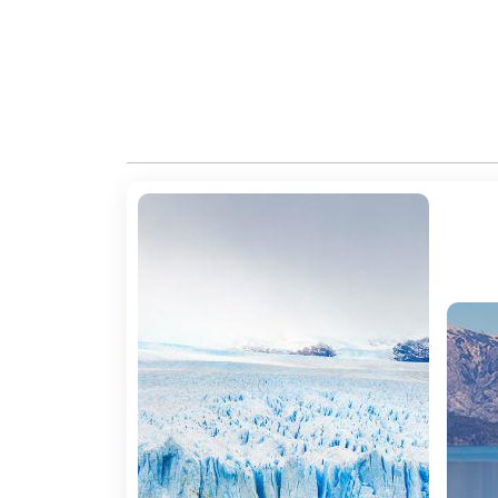
2º DIA APA BUENOS AIRES â TRELEW 
Pequeno-almoço. De acordo com o horário 
Chegada, assistência e transfer ao hotel n
turismo mais importantes da Patagónia e de t
3º DIA APA PUERTO MADRYN
Pequeno-almoço. Partimos de manhã para a Á
nos embarcamos para o avistamento de bal
almoçar (não incluído) no complexo do Faro
seguimos para Punta Cantor para observar
geológicas da costa e, a partir daí, regre
probabilidade de observar fauna silvestre ter
4º DIA APA PUERTO MADRYN â TRELEW
Pequeno-almoço. De acordo com o horário 