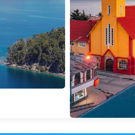
tel para alojamento. Resto dia livre para explorar a cidade. U
izem os locais) é a capital da Província de Terra do Fogo, A
Montes Martial, Olívia e Cinco Hermanos, Ushuaia ofer
bosques. Alojamento.
ao Parque Nacional Tierra del Fuego, que abrange quase 69
ão explorados em pequenos grupos, descobrindo recantos e
ragem num miradouro panorâmico do Canal Beagle. Depois
é ao Mirador Lapataia. Durante os nossos passeios, per
 manhã ou à tarde (aproximadamente 6 horas cada uma). O pa
de outros parques na Patagónia andina, este possui florestas
os opcionalmente (preço sob consulta) fazer um passeio