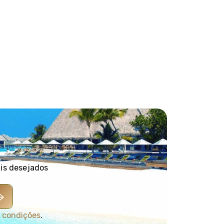
ais desejados
 condições
.