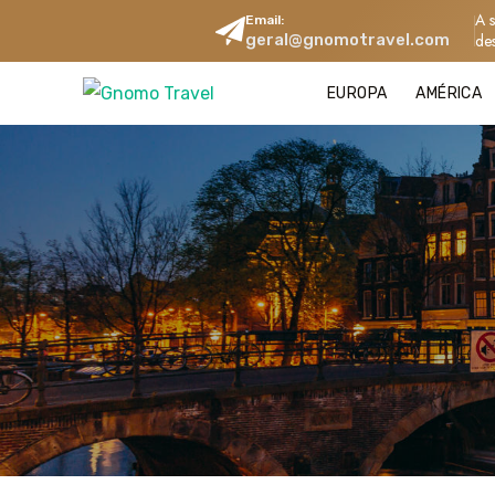
A 
Email:
geral@gnomotravel.com
de
EUROPA
AMÉRICA