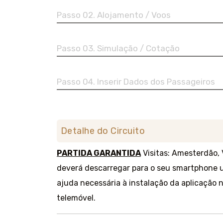
Passo 02. Alojamento / Voos
Passo 03. Simulação / Cotação
Passo 04. Inserir Dados dos Passageiros
Detalhe do Circuito
PARTIDA GARANTIDA
Visitas: Amesterdão,
deverá descarregar para o seu smartphone 
ajuda necessária à instalação da aplicação
telemóvel.