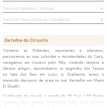
Passo 03. Simulação / Cotação
Passo 04. Inserir Dados dos Passageiros
Detalhe do Circuito
Visitamos as Pirâmides, imponentes e milenares,
percorremos as ruas coloridas e movimentadas do Cairo,
navegamos em cruzeiro pelo Nilo, visitando templos e
túmulos antigos, desvendamos os segredos dos Faraós
no Vale dos Reis em Luxor, e, finalmente, temos o
merecido descanso de praia no mar Vermelho em Sharm
El Sheikh!
Combinado de circuito e estadia de 10 Dias / 09 Noites
visitando Cairo, Assuão, Kom Ombo, Edfu, Esna, Luxor e