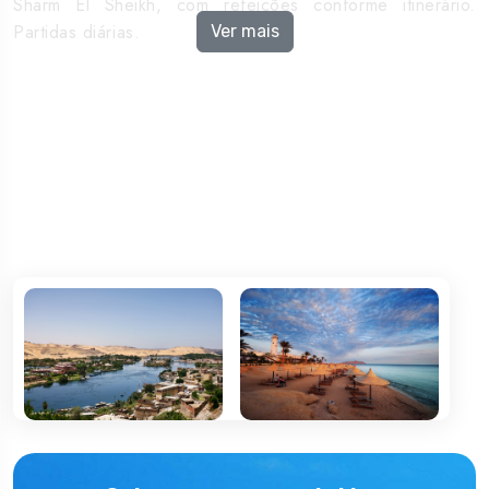
Sharm El Sheikh, com refeições conforme itinerário.
Partidas diárias.
Ver mais
Serviços Incluídos
2/3 Noites no Cairo em regime de alojamento e
pequeno-almoço e 3/4 noites no Cruzeiro pelo Nilo em
regime de Pensão Completa 2/3 Noites no Cairo em
regime de alojamento e pequeno-almoço e 3/4 noites
no Cruzeiro pelo Nilo em regime de Pensão Completa
Taxas de aviação, sujeitas a alteração Taxas de
aviação, sujeitas a alteração
Visitas segundo o itinerário, com guia Egiptólogo em
idioma espanhol (ou português mediante
disponibilidade) Visitas segundo o itinerário, com guia