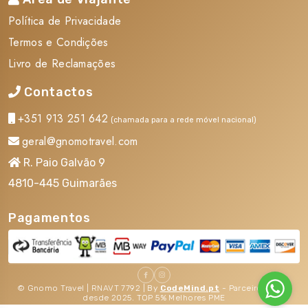
Serviços Não Incluídos
Política de Privacidade
Termos e Condições
Gratificações gerais obrigatórias pagas no destino:
Livro de Reclamações
40€ por pessoa (exclui guias e bagageiros nos hotéis)
Contactos
Gratificações gerais obrigatórias pagas no destino: 40€
+351 913 251 642
por pessoa (exclui guias e bagageiros nos hotéis)
(chamada para a rede móvel nacional)
geral@gnomotravel.com
Gastos e extras pessoais Gastos e extras pessoais
Visto Turístico Visto Turístico
R. Paio Galvão 9
Tudo o que não esteja mencionado como incluído
4810-445 Guimarães
Tudo o que não esteja mencionado como incluído
Pagamentos
Despesas de reserva Despesas de reserva
Partida Domingo
2024-01-07 a 2026-10-25
© Gnomo Travel | RNAVT 7792 | By
CodeMind.pt
- Parceiro Digital
desde 2025. TOP 5% Melhores PME