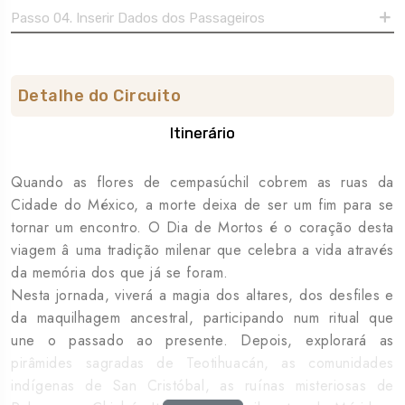
Passo 04. Inserir Dados dos Passageiros
Detalhe do Circuito
Itinerário
Quando as flores de cempasúchil cobrem as ruas da
Cidade do México, a morte deixa de ser um fim para se
tornar um encontro. O Dia de Mortos é o coração desta
viagem â uma tradição milenar que celebra a vida através
da memória dos que já se foram.
Nesta jornada, viverá a magia dos altares, dos desfiles e
da maquilhagem ancestral, participando num ritual que
une o passado ao presente. Depois, explorará as
pirâmides sagradas de Teotihuacán, as comunidades
indígenas de San Cristóbal, as ruínas misteriosas de