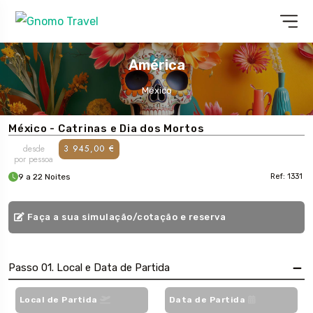
América
México
México - Catrinas e Dia dos Mortos
desde
3 945,00 €
por pessoa
9 a 22 Noites
Ref: 1331
Faça a sua simulação/cotação e reserva
Passo 01. Local e Data de Partida
Local de Partida
Data de Partida