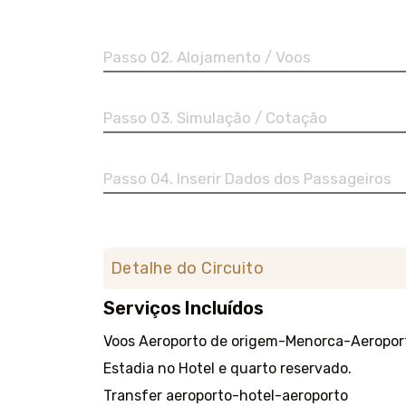
Passo 02. Alojamento / Voos
Passo 03. Simulação / Cotação
Passo 04. Inserir Dados dos Passageiros
Detalhe do Circuito
Serviços Incluídos
Voos Aeroporto de origem-Menorca-Aeroport
Estadia no Hotel e quarto reservado.
Transfer aeroporto-hotel-aeroporto