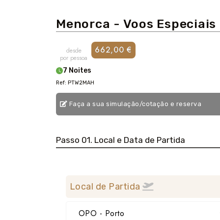
Menorca - Voos Especiais
662,00 €
desde
por pessoa
7 Noites
Ref: PTW2MAH
Faça a sua simulação/cotação e reserva
Passo 01. Local e Data de Partida
Local de Partida
OPO - Porto