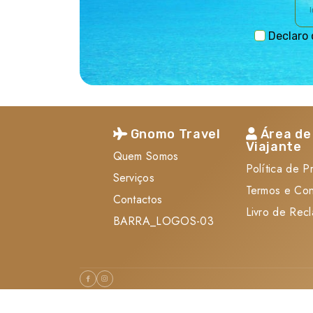
Declaro 
Gnomo Travel
Área de
Viajante
Quem Somos
Política de P
Serviços
Termos e Co
Contactos
Livro de Rec
BARRA_LOGOS-03