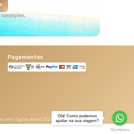
 condições
.
Pagamentos
Olá! Como podemos
arceiro Digital desde 2025. TOP 5% Melhores PME
ajudar na sua viagem?