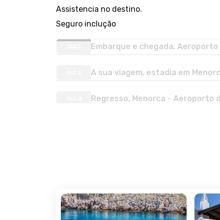
Assistencia no destino.
Seguro inclução
Embarque e chegada, Aeroporto 
DIA 1
A sua viagem, estadia em Menorc
DIA 2
Regresso, Menorca - Aeroporto d
DIA 8