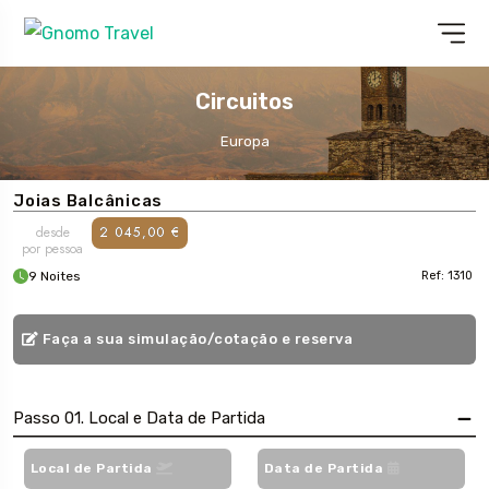
Circuitos
Europa
Joias Balcânicas
desde
2 045,00 €
por pessoa
9 Noites
Ref: 1310
Faça a sua simulação/cotação e reserva
Passo 01. Local e Data de Partida
Local de Partida
Data de Partida