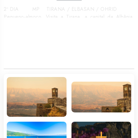
2º DIA MP TIRANA / ELBASAN / OHRID
Pequeno-almoço. Visita a Tirana, a capital da Albânia,
onde terá a oportunidade de descobrir uma cidade
conhecida pelos seus edifícios coloridos. Na Praça
Skanderbeg, visita à Mesquita Et'hem Bey, que graças ao
seu valor histórico se conservou durante a época
comunista. Nos arredores, encontram-se outros
monumentos como a Ópera, a chamada Torre do Relógio
e o Palácio da Cultura, bem como as catedrais ortodoxa
e católica. De seguida, continua para o Boulevard dos
Mártires Nacionais. Neste local, conheça um pedaço da
vida quotidiana do antigo ditador Enver Hoxha visitando a
pirâmide. Passeie pelo distrito de Blloku, o bairro mais
popular entre os jovens, os comércios e os cafés. De
seguida, continua por Elbasan até à fronteira com a
Macedónia, onde, pouco depois, chega a Ohrid,
declarada Património Mundial pela UNESCO. Jantar e