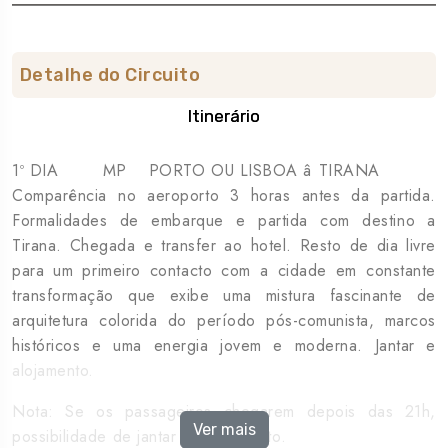
Detalhe do Circuito
Itinerário
1º DIA MP PORTO OU LISBOA â TIRANA
Comparência no aeroporto 3 horas antes da partida.
Formalidades de embarque e partida com destino a
Tirana. Chegada e transfer ao hotel. Resto de dia livre
para um primeiro contacto com a cidade em constante
transformação que exibe uma mistura fascinante de
arquitetura colorida do período pós-comunista, marcos
históricos e uma energia jovem e moderna. Jantar e
alojamento.
Nota: Se os passageiros chegarem depois das 21h,
Ver mais
possibilidade de jantar frio no quarto.