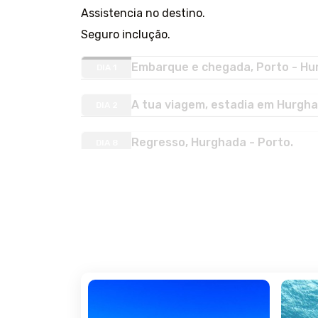
Assistencia no destino.
Seguro inclução.
Embarque e chegada, Porto - Hu
DIA 1
A tua viagem, estadia em Hurgha
DIA 2
Regresso, Hurghada - Porto.
DIA 8