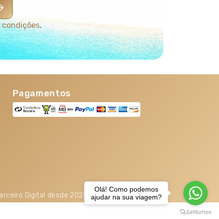
 condições
.
Pagamentos
Olá! Como podemos
arceiro Digital desde 2025. TOP 5% Melhores PME
ajudar na sua viagem?