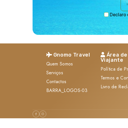
Declaro 
Gnomo Travel
Área de
Viajante
Quem Somos
Política de P
Serviços
Termos e Co
Contactos
Livro de Rec
BARRA_LOGOS-03