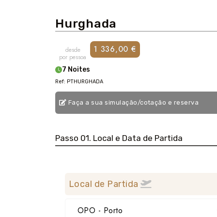
Hurghada
1 336,00 €
desde
por pessoa
7 Noites
Ref: PTHURGHADA
Faça a sua simulação/cotação e reserva
Passo 01. Local e Data de Partida
Local de Partida
OPO - Porto