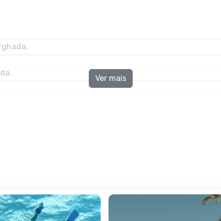
rghada.
da.
Ver mais