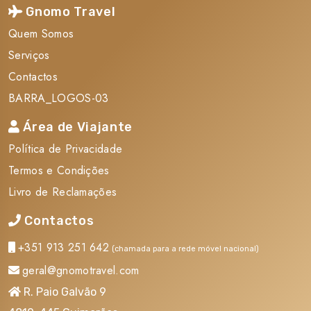
? Os quartos indicados como triplos e quádruplos são
Gnomo Travel
twins com 2 camas queen size.
Quem Somos
? A hora de saída dos quartos, no último dia, será até às
Serviços
11 horas.
Contactos
Fichas técnicas (exclusivas para agentes de
BARRA_LOGOS-03
viagem)
Área de Viajante
Comparação dos hotéis Disney
aqui
Política de Privacidade
Termos e Condições
Hotéis Disney
Livro de Reclamações
?
Disneyland® Hotel
?
Disney Hotel New York® - The Art of Marvel
Contactos
?
Disney Hotel Newport Bay Club®
+351 913 251 642
?
Disney Hotel Cheyenne®
(chamada para a rede móvel nacional)
?
Disney Hotel Sequoia Lodge®
geral@gnomotravel.com
?
Disney Davy Crockett Ranch®
R. Paio Galvão 9
?
Disney Hotel Santa Fé®