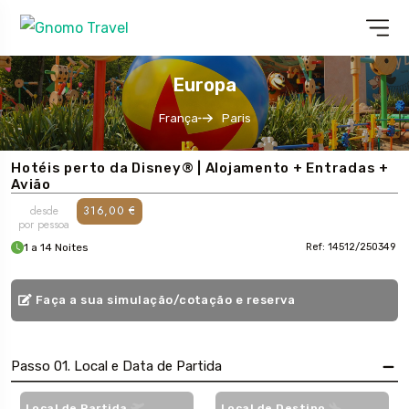
Europa
França
Paris
Hotéis perto da Disney® | Alojamento + Entradas +
Avião
desde
316,00 €
por pessoa
1 a 14 Noites
Ref: 14512/250349
Faça a sua simulação/cotação e reserva
Passo 01. Local e Data de Partida
Local de Partida
Local de Destino