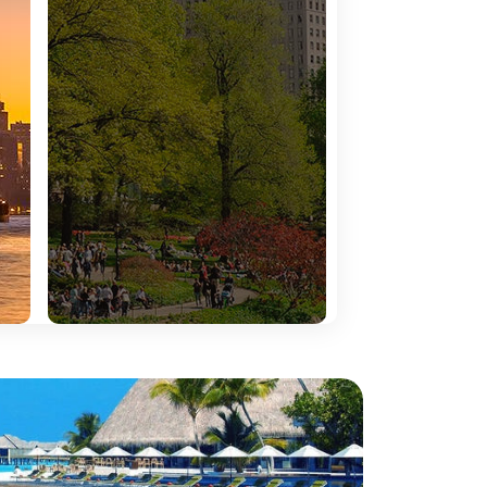
tituída por cinco distritos - The Bronx, Brooklyn,
, atendendo ao número de parques de diversões que
tinuam a despertar no viajante o mesmo
io e de que a grandiosidade da paisagem
naturais de beleza imensurável, ícones
is e um ritmo de vida que nos envolve -
 Michigan parece um oceano e onde cada arranha-céu
iantes, vulcões ativos, praias de areia dourada e uma
gas
, cidade de luzes, espetáculos e extravagância,
 glamour de Hollywood convive com praias icónicas,