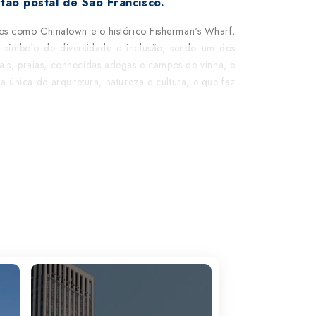
tão postal de São Francisco.
icos como Chinatown e o histórico Fisherman's Wharf,
 símbolo de diversidade e inclusão, sendo um dos
rais, praias, conhecidas adegas e campos de vinha, e
a única de arquitetura, natureza e cultura, e que faz