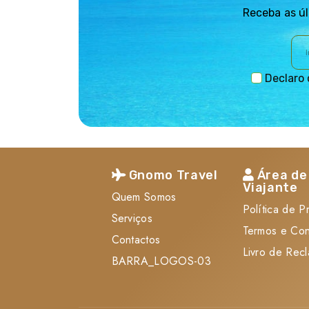
bairros de artistas e um ambiente que faz de cada e
Receba as úl
turquesa se encontram numa cidade sempre desperta
céus lendários, parques urbanos e uma energia in
temáticos que encantam crianças e adultos, experi
Francisco
, cidade de colinas, neblinas suaves 
Declaro 
irresistível. Razões para atravessar o Atlântico e
capítulo por escrever. Porque continua a ser um ter
Gnomo Travel
Área de
Viajante
Quem Somos
Política de P
Serviços
Termos e Co
Contactos
Livro de Rec
BARRA_LOGOS-03