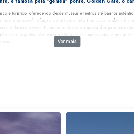
te, é famosa pela "gémea" ponte, Golden Gate, o car
co e turístico, oferecendo desde museus e teatros até bairros autênt
 boa e acessível refeição de marisco. São Francisco também é um
iais e direitos cívicos. E nas redondezas, a riqueza dos parques natu
gião a Los Angeles, são temas a não descurar numa visita, numa mistur
Ver mais
radores.