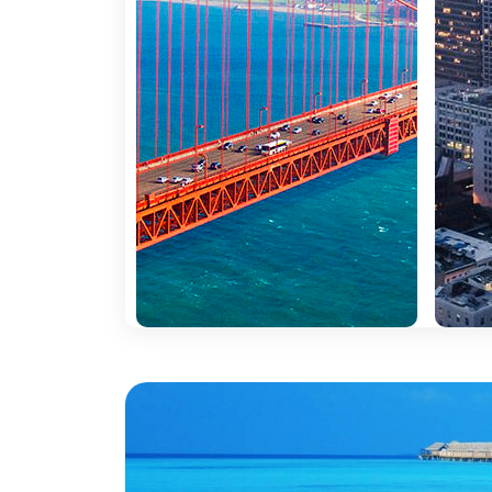
Nova Iorque:
Não pode deixar de conhecer a ci
Manhattan, Queens e Staten Island - com característ
Orlando:
Orlando é uma cidade localizada no c
conseguimos encontrar.
Sobre a região
Séculos após a chegada dos primeiros 
fascínio: a sensação de que tudo é pos
se conjuga com histórias que moldaram
cinematográficos que parecem familiare
tudo isto transforma qualquer viagem p
Sinta o pulsar de
Chicago
, cidade onde a arqui
conta um capítulo da história urbana americana. Ru
cultura ancestral criam um cenário que parece irr
erguida no meio do deserto como um oásis de entrete