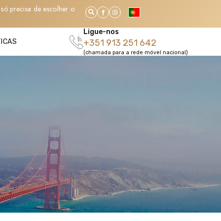
só precisa de escolher o
Ligue-nos
TICAS
+351 913 251 642
(chamada para a rede móvel nacional)