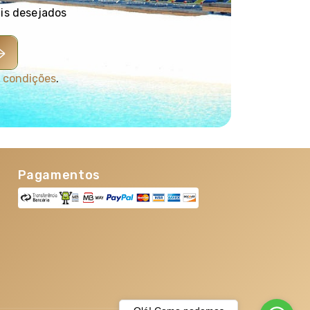
brante de
Miami
, onde arte, música latina e mar azul-
ais desejados
a dorme, onde museus de renome mundial, arranha-
rlando
, encontre a magia em estado puro: parques
quer viajante recuperar o encanto da infância.
São
 inovação e charme boémio convivem numa harmonia
 condições
.
ferece uma nova perspetiva, um novo sonho e um novo
Pagamentos