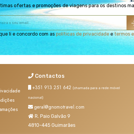
squina um cenário cinematográfico. Descubra o ambiente tropical e vi
timas ofertas e promoções de viagens para os destinos m
, sempre em festa. A inesquecível
Nova Iorque
, a cidade que nunc
confundível tornam cada momento uma história para recordar. Em
O
ências imersivas e um ambiente de alegria permanente que faz qual
e da imponente Golden Gate, um lugar onde comunidades diversas,
que li e concordo com as
políticas de privacidade
e
termos e
 fazer as malas são inúmeras - e nos Estados Unidos, cada destino o
ritório onde o imaginário se expande e a descoberta nunca termina.
Contactos
+351 913 251 642
(chamada para a rede móvel
rivacidade
nacional)
ndições
geral@gnomotravel.com
lamações
R. Paio Galvão 9
4810-445 Guimarães