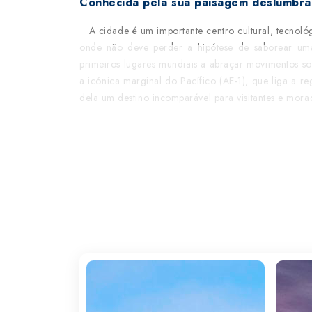
Conhecida pela sua paisagem deslumbran
A cidade é um importante centro cultural, tecnológi
onde não deve perder a hipótese de saborear uma
primeiros lugares mundiais a abraçar movimentos soc
a icónica marginal do Pacífico (AE-1), que liga a re
dela um destino incomparável para visitantes e mo