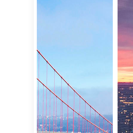
Informações sobre Estados U
A não perder
Miami:
O berço do Novo Mundo, um mundo de gra
portas para receber turistas de todo o mundo e dá-lhe