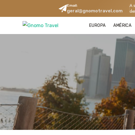
A 
Email:
geral@gnomotravel.com
de
EUROPA
AMÉRICA