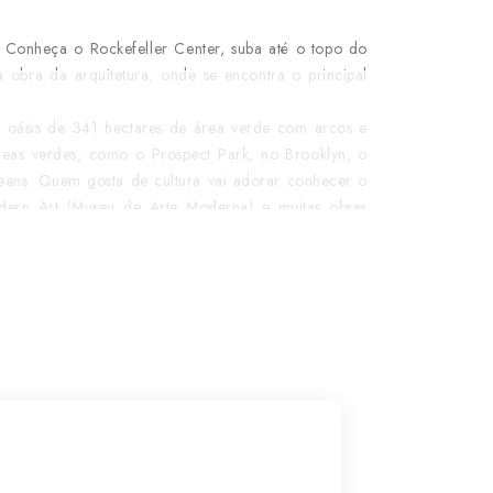
 Conheça o Rockefeller Center, suba até o topo do
 obra da arquitetura, onde se encontra o principal
oásis de 341 hectares de área verde com arcos e
reas verdes, como o Prospect Park, no Brooklyn, o
eens. Quem gosta de cultura vai adorar conhecer o
dern Art (Museu de Arte Moderna) e muitas obras
ções sempre a acontecer pela cidade.