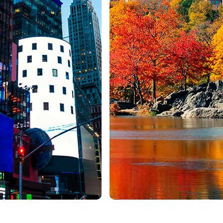
ndes espaços e grandes esperanças e oportunidades formado pelos
s a descobrir o seu esplendor, feito de contraste de paisagens, multicu
dade de Nova Iorque e tudo o que tem para oferecer. A cidade é cons
icas únicas.
entro da Flórida e é capaz de inspirar muitas histórias incríveis
exploradores ao Novo Mundo, os Estados Unidos con
sível, de que cada cidade encerra um universo própr
 o mundo moderno. Megacidades vibrantes, parques 
s mesmo antes de os vermos, gastronomias multicultura
elos EUA numa experiência inesquecível.