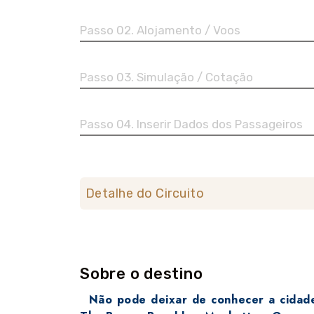
Passo 02. Alojamento / Voos
Passo 03. Simulação / Cotação
Passo 04. Inserir Dados dos Passageiros
Detalhe do Circuito
Sobre o destino
Não pode deixar de conhecer a cidade d