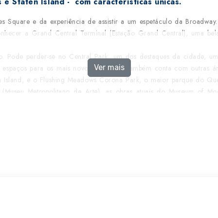
e Staten Island - com características únicas.
 Square e da experiência de assistir a um espetáculo da Broadway.
onhecer a Grand Central Terminal (Estação Grand Central), uma bela
 Pode perder-se no Central Park, um dos destaques da cidade, um 
Ver mais
 e espaços para os mais novos. A cidade também conta com outras á
n Island, e o Flushing Meadows Corona Park, o maior parque do Qu
 (Museu Metropolitano de Arte), as obras atuais do Museum of Mo
(Museu Whitney de Arte Americana) , para além das inúmeras exposi