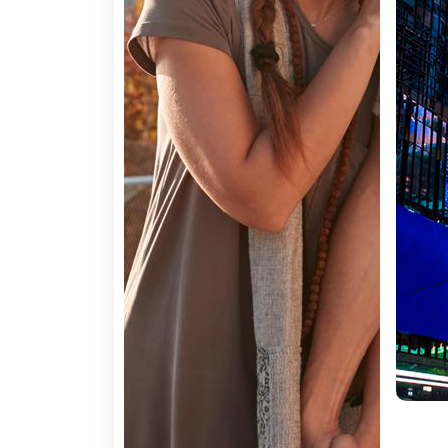
A não perder
Miami:
O berço do Novo Mundo, um mundo de gra
portas para receber turistas de todo o mundo e dá-lhe
Nova Iorque:
Não pode deixar de conhecer a ci
Manhattan, Queens e Staten Island - com característ
Orlando:
Orlando é uma cidade localizada no c
conseguimos encontrar.
Sobre a região
Séculos após a chegada dos primeiros 
fascínio: a sensação de que tudo é pos
se conjuga com histórias que moldaram
cinematográficos que parecem familiare
tudo isto transforma qualquer viagem p