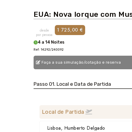
EUA: Nova Iorque com Mus
1 725,00 €
desde
por pessoa
4 a 14 Noites
Ref: 14292/240092
Faça a sua simulação/cotação e reserva
Passo 01. Local e Data de Partida
Local de Partida
Lisboa, Humberto Delgado