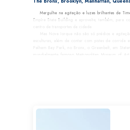
The Bronx, Brooklyn, Manhattan, Queens 
Mergulhe na agitação e luzes brilhantes de Times
Empire State Building e aproveite, também, para c
centro de transportes da cidade.
Mas Nova Iorque não são só prédios e agitação.
esculturas, além de contar com pistas de corrida
Pelham Bay Park, no Bronx, o Greenbelt, em State
mundialmente famoso Metropolitan Museum of Art
contemporâneas do Whitney Museum of American Art 