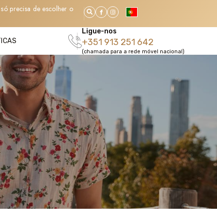
só precisa de escolher o
Ligue-nos
TICAS
+351 913 251 642
(chamada para a rede móvel nacional)