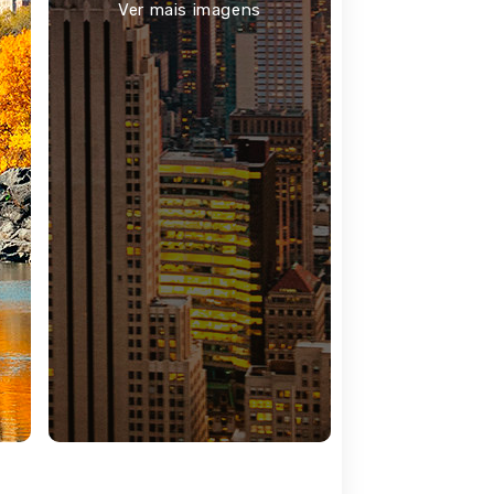
Ver mais imagens
 Estados Unidos e Canadá, que hoje abre as suas
lturalismo.
tituída por cinco distritos - The Bronx, Brooklyn,
, atendendo ao número de parques de diversões que
tinuam a despertar no viajante o mesmo
io e de que a grandiosidade da paisagem
naturais de beleza imensurável, ícones
is e um ritmo de vida que nos envolve -