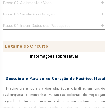
Passo 02. Alojamento / Voos
Passo 03. Simulação / Cotação
Passo 04. Inserir Dados dos Passageiros
Detalhe do Circuito
Informações sobre Havai
Sobre o destino
Descubra o Paraíso no Coração do Pacífico: Havai
Imagine praias de areia dourada, águas cristalinas em tons de
azul-turquesa e montanhas vulcânicas cobertas de vegetação
tropical. O Havai é muito mais do que um destino - é uma
experiência sensorial única, onde a natureza e a cultura se