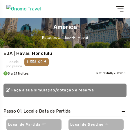
América
Estados Unidos
Havai
EUA | Havaí: Honolulu
desde
1 558,00 €
por pessoa
5 a 21 Noites
Ref: 15140/250280
Faça a sua simulação/cotação e reserva
Passo 01. Local e Data de Partida
Local de Partida
Local de Destino