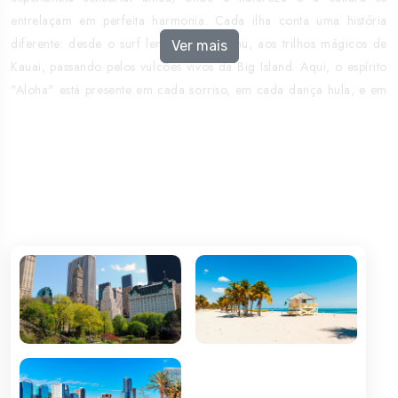
entrelaçam em perfeita harmonia. Cada ilha conta uma história
diferente: desde o surf lendário de Oahu, aos trilhos mágicos de
Ver mais
Kauai, passando pelos vulcões vivos da Big Island. Aqui, o espírito
"Aloha" está presente em cada sorriso, em cada dança hula, e em
cada pôr do sol inesquecível.
Se procura aventura, tranquilidade ou simplesmente um lugar
onde o tempo abranda, o Havai espera por si de braços abertos.
Venha viver o sonho tropical que tantos imaginam? e poucos
esquecem. Aloha.