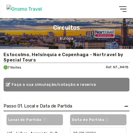
Circuitos
Europa
Estocolmo, Helsínquia e Copenhaga - Nortravel by
Special Tours
7 Noites
Ref: NT_M418
Faça a sua simulação/cotação e reserva
Passo 01. Local e Data de Partida
Local de Partida
Data de Partida