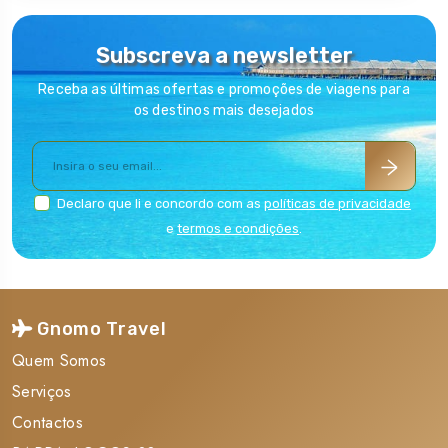
noite a bordo em camarote Cruzeiro pelo Báltico
Estocolmo - Helsínquia com noite a bordo em camarote
Subscreva a newsletter
Voo interno Helsínquia - Copenhaga Voo interno
Receba as últimas ofertas e promoções de viagens para
Helsínquia - Copenhaga
os destinos mais desejados
2 Refeições 2 Refeições
Consultar os Serviços Básicos Incluídos nos nossos
circuitos em www.specialtours.es e na E-Magazine
Declaro que li e concordo com as
políticas de privacidade
Europe Consultar os Serviços Básicos Incluídos nos
e
termos e condições
.
nossos circuitos em www.specialtours.es e na E-
Magazine Europe
Serviços Não Incluídos
Gnomo Travel
Quem Somos
Serviços
As seguintes visitas descritas como opcionais no
Contactos
itinerário, não estão incluídas e podem ser adquiridas