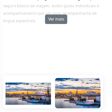
seguro básico de viagem, áudio-guias individuais e
acompanhamento por um guia-acompanhante de
Ver mais
língua espanhola.
Serviços Incluídos
Voos regulares em classe económica Voos regulares
em classe económica
Seguro Básico de Viagem Seguro Básico de Viagem
Visitas panorâmicas de Estocolmo, Helsínquia e
Copenhaga com guia local de língua espanhola Visitas
panorâmicas de Estocolmo, Helsínquia e Copenhaga
com guia local de língua espanhola
Cruzeiro pelo Báltico Estocolmo - Helsínquia com