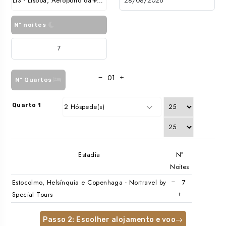
LIS - Lisboa, Aeroporto da Portela
Nº noites
Nº Quartos
Quarto 1
2 Hóspede(s)
Estadia
Nº
Noites
Estocolmo, Helsínquia e Copenhaga - Nortravel by
Special Tours
Passo 2: Escolher alojamento e voo