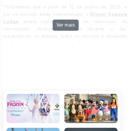
*
Informamos que a partir de 12 de janeiro de 2026, e
por um período ainda indeterminado, o
Disney Sequoia
Lodge
estará sujeito a obras de renovação. As
Ver mais
intervenções decorrerão apenas durante o dia,
mantendo-se, no entanto, todos os serviços e atividades
do hotel plenamente disponíveis. Durante este período,
os jardins e caminhos na área dos Lodges, bem como o
caminho Rio Grande, que liga o Disney Hotel Santa Fe
ao Disney Sequoia Lodge, permanecerão encerrados.
Todos os Lodges estarão igualmente encerrados
enquanto decorrerem as obras.
aqui
Consulta
as FAQ's
-
__________________________________________________
Refeições:
?
Crianças até aos 2 anos partilham a refeição dos
adultos.
?
Meia Pensão nos dias 24 e 31 de dezembro: vouchers