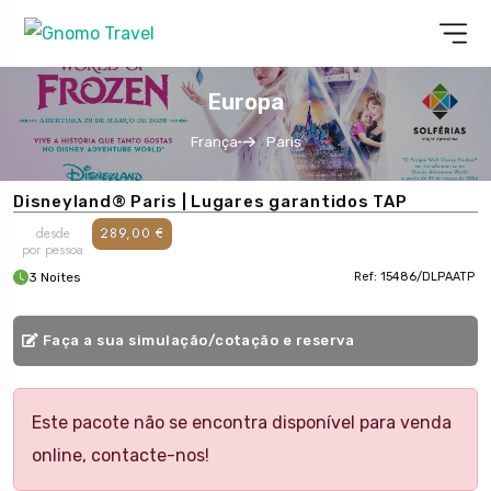
Europa
França
Paris
Disneyland® Paris | Lugares garantidos TAP
desde
289,00 €
por pessoa
3 Noites
Ref: 15486/DLPAATP
Faça a sua simulação/cotação e reserva
Este pacote não se encontra disponível para venda
online, contacte-nos!