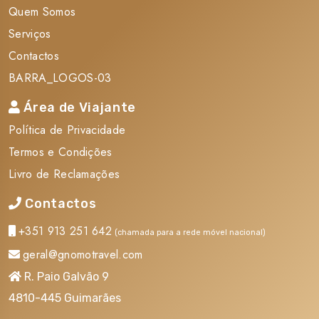
__________________________________________________
Quem Somos
Serviços
Desistências / Anulações / Alteração de datas:
Contactos
Se o cliente ou alguns dos seus acompanhantes desistir
BARRA_LOGOS-03
da viagem/estadia ou de parte dos serviços, terá de
pagar todos os encargos inerentes
.
Área de Viajante
Política de Privacidade
? Reservas de ALOJAMENTO + ENTRADAS
Termos e Condições
- Cancelamentos ocorridos entre 7 e 3 dias antes da
Livro de Reclamações
partida - 75% do total dos serviços.
Contactos
- Cancelamentos ocorridos a menos de 3 dias da partida
- 100% do total dos serviços.
+351 913 251 642
(chamada para a rede móvel nacional)
- Cancelamentos ocorridos no próprio dia da partida -
geral@gnomotravel.com
100% do total dos serviços.
R. Paio Galvão 9
4810-445 Guimarães
? Reservas de AVIÃO + ALOJAMENTO + ENTRADAS