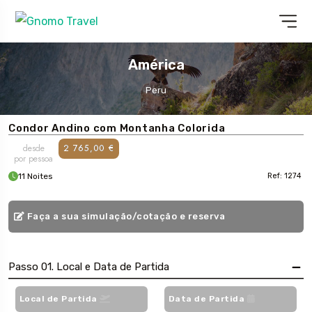
América
Peru
Condor Andino com Montanha Colorida
desde
2 765,00 €
por pessoa
11 Noites
Ref: 1274
Faça a sua simulação/cotação e reserva
Passo 01. Local e Data de Partida
Local de Partida
Data de Partida