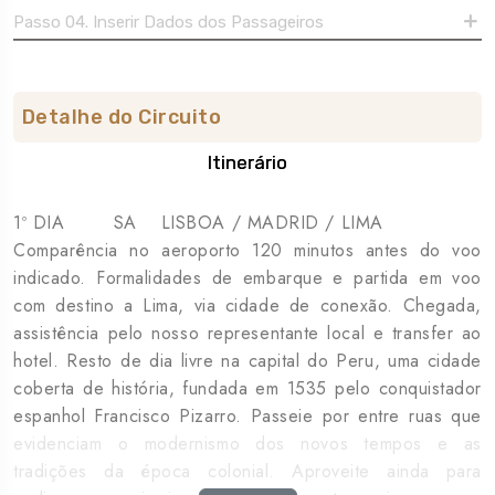
Passo 04. Inserir Dados dos Passageiros
Detalhe do Circuito
Itinerário
1º DIA SA LISBOA / MADRID / LIMA
Comparência no aeroporto 120 minutos antes do voo
indicado. Formalidades de embarque e partida em voo
com destino a Lima, via cidade de conexão. Chegada,
assistência pelo nosso representante local e transfer ao
hotel. Resto de dia livre na capital do Peru, uma cidade
coberta de história, fundada em 1535 pelo conquistador
espanhol Francisco Pizarro. Passeie por entre ruas que
evidenciam o modernismo dos novos tempos e as
tradições da época colonial. Aproveite ainda para