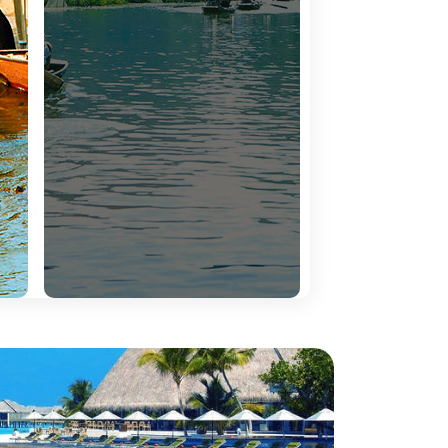
idos em qualquer canto. O Sri Lanka é a ilha
 extensas enfeitadas com palmeiras. Uma ilha
 à medida: vibrante, dinâmico, único, moderno, o
ro comercial do mundo, o imponente deserto, a
rj Khalifa no elevador mais rápido do mundo para
uipélago da Indonésia e à bela ilha de Bali. Quem
orças.
ou a décima, o sentimento mantém-se inalterável.
o recato dos recantos ainda pouco conhecidos, a