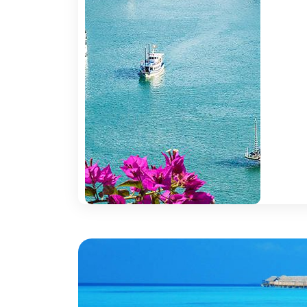
Informações sobre Ásia
Razões para fazer a mala
1. Ayubowan:
"Vida longa e Feliz" - É co
do chá, a pérola do Indico. Dos templos col
de grande diversidade e riqueza. Um verdadeir
2. Vida cosmopolita:
Para quem aprecia o lu
destino do seculo XXI. Se pensa que já viu t
surpreendente pista de ski, o rico mercado do o
apreciar a vista de cortar a respiração, tudo isto
3. Mais do que descanso:
Espiritualidade, 
chega descobre rapidamente que este não é apen
4. Fantasia:
A simpatia com que somos recebid
Os sabores, os cheiros, os templos, a história
Tailândia tem sempre algo novo, diferente e sur