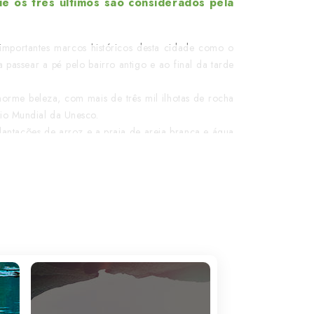
e os três últimos são considerados pela
 importantes marcos históricos desta cidade como o
assear a pé pelo bairro antigo e ao final da tarde
orme beleza, com mais de três mil ilhotas de rocha
nio Mundial da Unesco.
antações de arroz e a praia de areia branca e água
ando para desfrutar do seu comércio e restaurantes,
idadela Imperial e o mercado Dong Ba. E, mais uma
dade de contrastes, onde arranha-céus, hotéis e
ntrada para milhares de turistas.
Prepare-se para se
 Dragão, do Unicórnio e da Tartaruga. E ainda uma
tirar o fôlego.