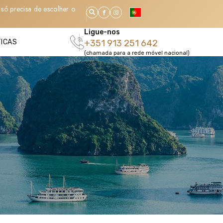
só precisa de escolher o
Ligue-nos
TICAS
+351 913 251 642
(chamada para a rede móvel nacional)