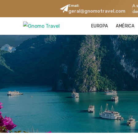
A 
Email:
geral@gnomotravel.com
de
EUROPA
AMÉRICA