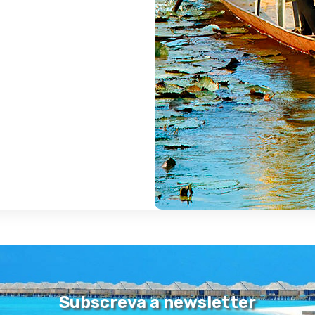
m este cumprimento e com um enorme sorriso que somos receb
oridos, às paisagens surpreendentes, passando pelas praias
o paraíso terrestre a descobrir.
xo e o requinte de ambientes cosmopolitas, o Dubai é um destino
udo, pense melhor: As praias de águas tépidas, o maior cent
uro, o imperdível Museu do Dubai, atravessar o Creek, subir ao Bu
 e muito mais.
sofisticação, magia e misticismo estão associadas às ilhas do arq
as mais um destino exótico, mas um local ideal para recuperar f
os na Tailândia faz-nos sentir em casa. Seja a primeira visita 
, as praias de areia branca, a agitação dos centros urbanos, ou 
Subscreva a newsletter
preendente a oferecer a cada um, em cada nova visita. Atreva-se.