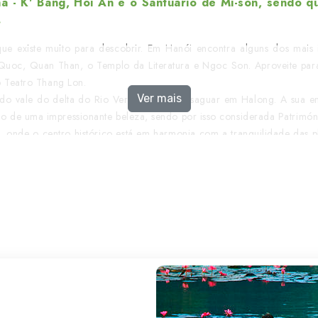
 - K' Bàng, Hoi An e o Santuário de Mi-sön, sendo qu
.
ue existe muito para descobrir. Em Hanói encontra alguns dos mais
Quoc, Quan Than, o Templo da Literatura e Ngoc Son. Aproveite para p
o Teatro Thang Lon.
Ver mais
do vale do delta do Rio Vermelho vão desaguar em Halong. A sua en
io de uma impressionante beleza, sendo por isso considerada Patrimó
 onde o centro histórico está em harmonia com a tranquilidade das pl
esco, vale a pena descobrir passeando a pé ou de bicicleta, aproveit
é, passando por Hai Van, desfrute da praia de Lang Co, conheça a C
de antiga e do
lago Tinh Tam.
é a maior cidade e principal centro financeiro do Vietname. Ci
utos na rua. É, juntamente com Hanói, um dos principais pontos de e
dados vietnamitas para se movimentarem durante o tempo da guerra.
enda um passeio de barco até Ben Tree, com passagem pelas ilhas do
 Xe Loi (transporte local) pelos jardins de coco.
de se descobrem pequenas aldeias perdidas no tempo e paisagens de 