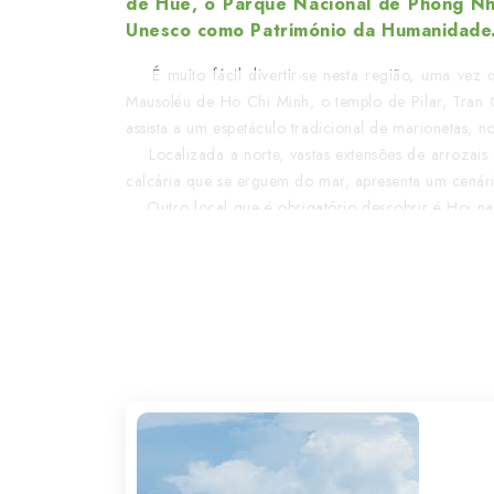
de Hué, o Parque Nacional de Phong Nha
Unesco como Património da Humanidade
É muito fácil divertir-se nesta região, uma vez q
Mausoléu de Ho Chi Minh, o templo de Pilar, Tran 
assista a um espetáculo tradicional de marionetas, n
Localizada a norte, vastas extensões de arrozais 
calcária que se erguem do mar, apresenta um cenár
Outro local que é obrigatório descobrir é Hoi na,
quente. Classificado como Património Mundial da Un
terminando o passeio nos templos de My Son.
Em Hu
vez, a pé ou de bicicleta, aprecie a beleza da cida
Ho Chi Minh, em tempos conhecida como Saigão, 
restaurantes coabitam com bancas de venda de prod
surpreender com os túneis Cu Chi, usados pelos sol
Outro local de interesse é My Tho, onde se recom
visita a uma fábrica de doces típicos e um passeio em
A não perder: um passeio pelo delta do Mekong, on