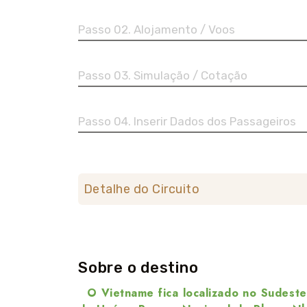
Passo 02. Alojamento / Voos
Passo 03. Simulação / Cotação
Passo 04. Inserir Dados dos Passageiros
Detalhe do Circuito
Sobre o destino
O Vietname fica localizado no Sudeste A