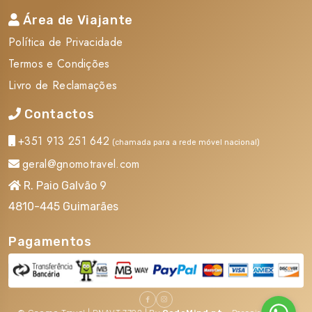
Essencial
Área de Viajante
Taxas hoteleiras de turismo, serviço e IVA Taxas
Política de Privacidade
hoteleiras de turismo, serviço e IVA
Termos e Condições
Taxas de aviação, sujeitas a alteração Taxas de
Livro de Reclamações
aviação, sujeitas a alteração
Contactos
Serviços Não Incluídos
+351 913 251 642
(chamada para a rede móvel nacional)
geral@gnomotravel.com
Taxa Turística a pagar localmente Taxa Turística a
R. Paio Galvão 9
pagar localmente
4810-445 Guimarães
Despesas de carácter pessoal e quaisquer serviços
não mencionados como incluídos Despesas de carácter
Pagamentos
pessoal e quaisquer serviços não mencionados como
incluídos