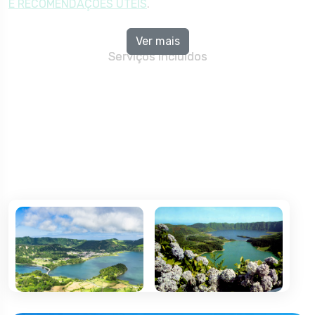
E RECOMENDAÇÕES ÚTEIS
.
Ver mais
Serviços Incluídos
Passagem aérea, classe económica, para os
percursos indicados, em voos regulares da Azores
Airlines, com direito ao transporte de 1 peça de
bagagem até 23kg Passagem aérea, classe económica,
para os percursos indicados, em voos regulares da
Azores Airlines, com direito ao transporte de 1 peça de
bagagem até 23kg
Circuito em autocarro de turismo de acordo com o
itinerário Circuito em autocarro de turismo de acordo
com o itinerário
Acompanhamento de experiente guia local em todas