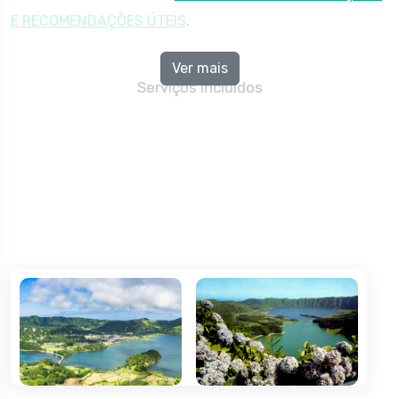
E RECOMENDAÇÕES ÚTEIS
.
Ver mais
Serviços Incluídos
Passagem aérea, classe económica, para os
percursos indicados, em voos regulares da Azores
Airlines, com direito ao transporte de 1 peça de
bagagem até 23kg Passagem aérea, classe económica,
para os percursos indicados, em voos regulares da
Azores Airlines, com direito ao transporte de 1 peça de
bagagem até 23kg
Circuito em autocarro de turismo de acordo com o
itinerário Circuito em autocarro de turismo de acordo
com o itinerário