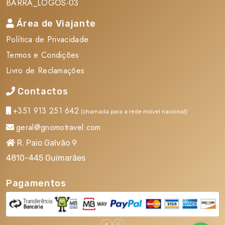
BARRA_LOGOS-03
Seguro Multiviagens Essencial Seguro Multiviagens
Essencial
Área de Viajante
Taxas hoteleiras de turismo, serviço e IVA Taxas
Política de Privacidade
hoteleiras de turismo, serviço e IVA
Termos e Condições
Taxas de aviação, sujeitas a alteração Taxas de
Livro de Reclamações
aviação, sujeitas a alteração
Contactos
Serviços Não Incluídos
+351 913 251 642
(chamada para a rede móvel nacional)
geral@gnomotravel.com
Taxa Turística a pagar localmente Taxa Turística a
R. Paio Galvão 9
pagar localmente
4810-445 Guimarães
Despesas de carácter pessoal e quaisquer serviços
não mencionados como incluídos Despesas de carácter
Pagamentos
pessoal e quaisquer serviços não mencionados como
incluídos