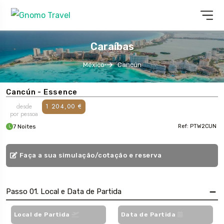
Caraíbas
México
Cancún
Cancún - Essence
desde
1 204,00 €
por pessoa
7 Noites
Ref: PTW2CUN
Faça a sua simulação/cotação e reserva
Passo 01. Local e Data de Partida
Local de Partida
Data de Partida