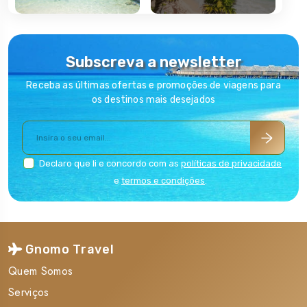
Subscreva a newsletter
Receba as últimas ofertas e promoções de viagens para
os destinos mais desejados
Declaro que li e concordo com as
políticas de privacidade
e
termos e condições
.
Gnomo Travel
Quem Somos
Serviços