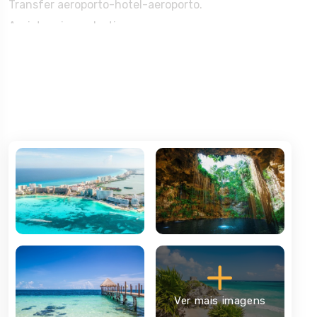
Transfer aeroporto-hotel-aeroporto.
Assistencia no destino.
Seguro inclução
Outros Serviços
Seguro Premium (OPCIONAL)
Traslados privados (OPCIONAL)
Dispositivo WIFI pessoal no destino (OPCIONAL)
Atividades no destino (OPCIONAL)
Embarque e chegada, Aeroporto de
DIA 1
origem – Cancún.
A tua viagem, estadia em Cancún.
DIA 2
Regresso, Cancún - Aeroporto de
DIA 8
destino.
Ver mais imagens