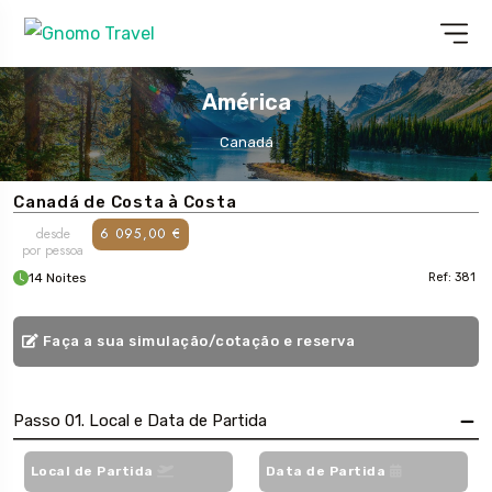
América
Canadá
Canadá de Costa à Costa
desde
6 095,00 €
por pessoa
14 Noites
Ref: 381
Faça a sua simulação/cotação e reserva
Passo 01. Local e Data de Partida
Local de Partida
Data de Partida