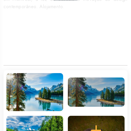
contemporâneo. Alojamento.
2º DIA APA MONTREAL
Pequeno-almoço americano. Visita panorâmica desta
cosmopolita cidade de língua francesa, conhecendo o
Porto Velho, o Monte Royal e a famosa cidade interior, o
maior complexo urbano subterrâneo do mundo. Resto de
dia livre nesta espécie de Nova Iorque, cosmopolita e
multicultural, com o encanto e romantismo de Paris.
Alojamento.
3º DIA PC MONTREAL / SAINTE-ROSE-DU-
NORD (520 km)
Pequeno-almoço americano. Saída em direção à região
de Seguenay. Paragem no percurso numa cabana de
açúcar, onde poderá desfrutar das tradições folclóricas
do Quebec num ambiente autêntico. Depois de aprender
sobre a 'arte' da produção de xarope de ácer, será