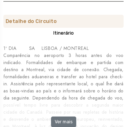
Detalhe do Circuito
Itinerário
1º DIA SA LISBOA / MONTREAL
Comparência no aeroporto 3 horas antes do voo
indicado. Formalidades de embarque e partida com
destino a Montreal, via cidade de conexão. Chegada,
formalidades aduaneiras e transfer ao hotel para check-
in. Assistência pelo representante local, o qual lhe dará
as boas-vindas ao país e o informará sobre o horário do
dia seguinte. Dependendo da hora de chegada do voo,
possível tempo livre para descobrir a segunda maior
cidade do Canadá. Passeie por ruas repletas de história
e desvende o ambiente clássico europeu, reinventado,
Ver mais
em Montreal, à luz da ousadia e inovação do design