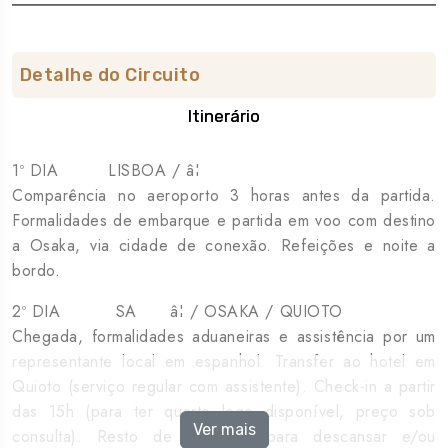
Detalhe do Circuito
Itinerário
1º DIA LISBOA / â¦
Comparência no aeroporto 3 horas antes da partida.
Formalidades de embarque e partida em voo com destino
a Osaka, via cidade de conexão. Refeições e noite a
bordo.
2º DIA SA â¦ / OSAKA / QUIOTO
Chegada, formalidades aduaneiras e assistência por um
representante local em espanhol. Transfer ao hotel em
Quioto (serviço regular com assistente). Check-in a partir
das 15h (para ter quarto logo disponível, preço sob
Ver mais
consulta). Resto de dia livre para descansar e/ou