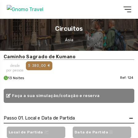
Circuitos
Ásia
Caminho Sagrado de Kumano
desde
5 380,00 €
por pessoa
13 Noites
Ref: 124
Faça a sua simulação/cotação e reserva
Passo 01. Local e Data de Partida
Local de Partida
Data de Partida