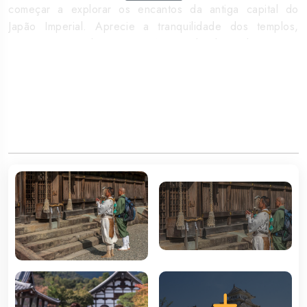
começar a explorar os encantos da antiga capital do
Japão Imperial. Aprecie a tranquilidade dos templos,
passeie em jardins e santuários coloridos, observe os
passos apressados das gueixas, vista o quimono e entre
em modo zen. Alojamento.
Nota: Para voos com chegada entre as 22h00 e as
06h00 aplica-se um suplemento de transfer noturno
(custo a informar)
3º DIA MP QUIOTO
Pequeno-almoço. Reunião na entrada do hotel e início da
visita de Quioto. A "Cidade dos Samurais" é o melhor
lugar no país para os interessados em conhecer a cultura
tradicional japonesa. Conheça o Templo Sanjusangen-do,
admirando as 1001 estátuas de Kannon, deus da
misericórdia, e o hall, a maior estrutura em madeira do
Japão. De seguida, visita do Castelo de NijÅ que, ao
contrário da maioria das fortificações nipónicas (quase