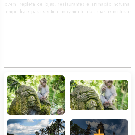
jovem, repleta de lojas, restaurantes e animação noturna.
Tempo livre para sentir o movimento das ruas e misturar-
se com uma multidão multicultural de prancha na mão e
estilo descontraído. Ligue o âmodo de fériasâ e sinta a
magia da Ilha dos Deuses ao contemplar um dos mais
magníficos pores-do-sol do oceano Índico. Alojamento.
3º DIA MP â KUTA / TANAH LOT / BEDUGUL /
LOVINA
Pequeno-almoço. Visita de Tanah Lot, que significa Terra
no Mar, um nome perfeitamente adequado para as suas
configurações exclusivas. A silhueta de Pura Tanah Lot é
uma das características icónicas mais populares de Bali.
De seguida, visita do Templo de Ulun Danu na zona
montanhosa de Bedugul, no topo de um planalto que fica
no Lago Beratan. Almoço durante as visitas. Continuação
com visita das Cataratas Munduk, um dos pontos altos da
vila de Munduk em Buleleng, no Norte de Bali. Aproveite