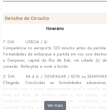
Detalhe do Circuito
Itinerário
1º DIA LISBOA / â¦
Comparência no aeroporto 120 minutos antes da partida.
Formalidades de embarque e partida em voo com destino
a Denpasar, capital da ilha de Bali, via cidade (s) de
conexão. Refeições e noite a bordo.
2º DIA SA â â¦ / DENPASAR / KUTA ou SEMINYAK
Chegada. Concluídas as formalidades aduaneiras,
encontro com o nosso representante local e transfer ao
hotel em Kuta, de extenso areal e mar agitado, um
verdadeiro paraíso para os surfistas. Localizadas no
Ver mais
sudoeste da ilha, a praia está numa área turística muito