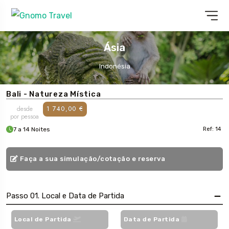
Ásia
Indonésia
Bali - Natureza Mística
desde
1 740,00 €
por pessoa
7 a 14 Noites
Ref: 14
Faça a sua simulação/cotação e reserva
Passo 01. Local e Data de Partida
Local de Partida
Data de Partida