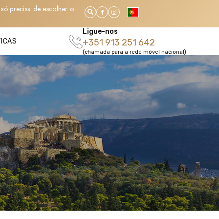
só precisa de escolher o
Ligue-nos
TICAS
+351 913 251 642
(chamada para a rede móvel nacional)