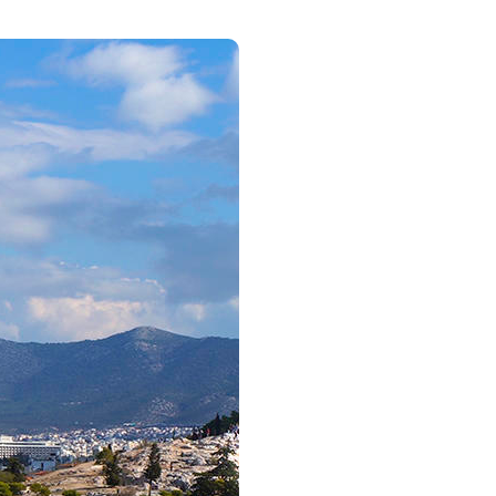
transporte para o hotel selecionado. Instalação. Alojamento.
a Atenas para visita da cidade com destaque para o Arco de
struído em 329 a.C. e onde foram realizadas as primeiras 
stir à Cerimónia de Troca da Guarda Presidencial Evzonos
a panorâmica pelos edifícios Neoclássicos de Atenas como a 
truído em 447 a.C. durante a época de ouro de Péricles e 
construções. Tarde livre. Alojamento.
nos (Cruzeiro)
nar localmente, transporte para o porto de Lavrion, para 
ida em direção à ilha de Mykonos. À chegada, tempo livre pa
ireção a Kusadasi. Navegação noturna. Pensão Completa com 