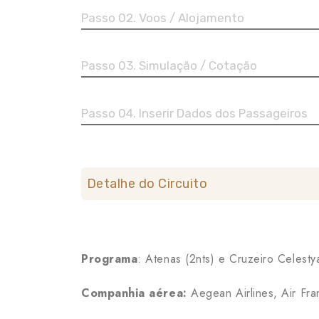
Passo 02. Voos / Alojamento
Passo 03. Simulação / Cotação
Passo 04. Inserir Dados dos Passageiros
Detalhe do Circuito
Programa
: Atenas (2nts) e Cruzeiro Celestya
Companhia aérea:
Aegean Airlines, Air Fra