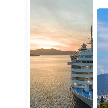
de escala, com destino a Atenas. À chegada, 
Dia 2: Atenas
Pequeno-almoço no hotel. Saída em direção 
também como Kalimarmaro), originalmente con
Syntagma (Constituição), onde se pode assi
soldado desconhecido). Continuação da visit
da Acrópole e do Partenon, monumento cons
Nice, o Erectéion e todas as suas magnificas 
Dia 3: Atenas / Porto de Lavrion / Myko
Pequeno-almoço no hotel. Em hora a determi
Discovery. Início dos serviços a bordo. Part
determinar, regresso ao navio e saída em d