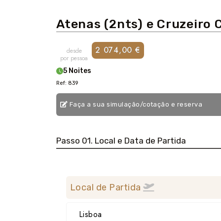
Atenas (2nts) e Cruzeiro C
2 074,00 €
desde
por pessoa
5 Noites
Ref: 839
Faça a sua simulação/cotação e reserva
Passo 01. Local e Data de Partida
Local de Partida
Lisboa