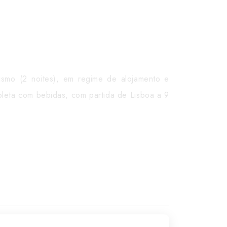
smo (2 noites), em regime de alojamento e
leta com bebidas, com partida de Lisboa a 9
rtas e promoções.
 e partida em voo, direto ou via uma cidade