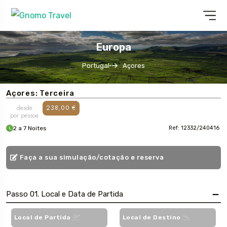
Europa
Portugal
Açores
Açores: Terceira
desde
238,00 €
por pessoa
2 a 7 Noites
Ref: 12332/240416
Faça a sua simulação/cotação e reserva
Passo 01. Local e Data de Partida
Local de Partida
Local de Destino