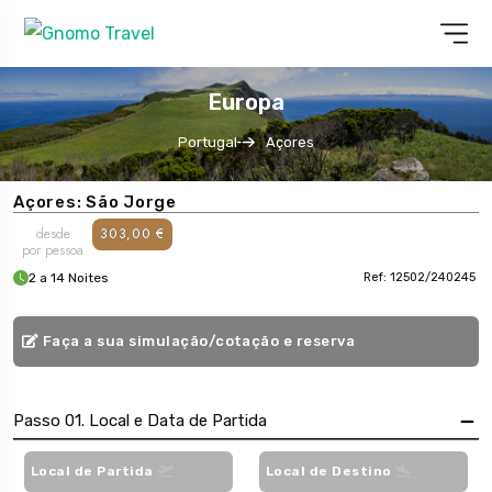
Europa
Portugal
Açores
Açores: São Jorge
desde
303,00 €
por pessoa
2 a 14 Noites
Ref: 12502/240245
Faça a sua simulação/cotação e reserva
Passo 01. Local e Data de Partida
Local de Partida
Local de Destino