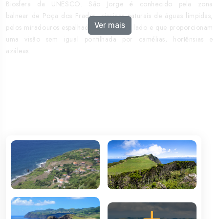
Biosfera da UNESCO. São Jorge é conhecido pela zona
balnear de Poça dos Frades, piscinas naturais de águas límpidas,
Ver mais
pelos miradouros espalhados por todo o lado e que proporcionam
uma visão sem igual pontilhada por camélias, hortênsias e
azáleas.
O Pico da Esperança é o ponto mais alto da ilha. E, num dia de
céu límpido, é possível avistar as restantes quatro ilhas do grupo
central: Graciosa, Terceira, Faial e Pico. É conhecida ainda pelo
Parque Florestal das Sete Fontes e pela Ponta dos Rosais. É ainda,
e incontornavelmente, conhecida pelo queijo.