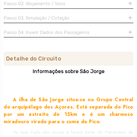
Passo 02. Alojamento / Voos
Passo 03. Simulação / Cotação
Passo 04. Inserir Dados dos Passageiros
Detalhe do Circuito
Informações sobre São Jorge
Sobre o destino
A ilha de São Jorge situa-se no Grupo Central
do arquipélago dos Açores. Está separada do Pico
por um estreito de 15km e é um charmoso
miradouro virado para o cume do Pico.
As suas Fajãs são únicas e fazem parte do Património da