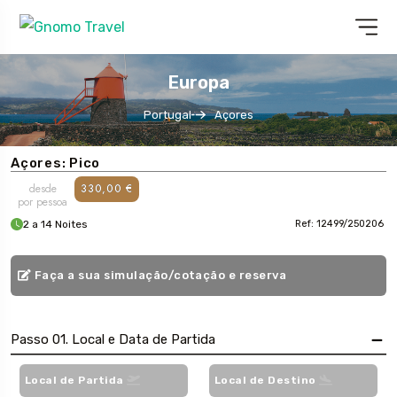
Europa
Portugal
Açores
Açores: Pico
desde
330,00 €
por pessoa
2 a 14 Noites
Ref: 12499/250206
Faça a sua simulação/cotação e reserva
Passo 01. Local e Data de Partida
Local de Partida
Local de Destino