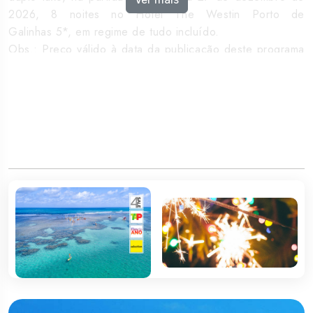
2026, 8 noites no Hotel The Westin Porto de
Galinhas 5*, em regime de tudo incluído.
Obs.: Preço válido à data da publicação deste programa
(27 de maio'26). Por favor, consulte as nossas ofertas e
promoções.
*Partidas do Porto, Faro, Funchal, Porto Santo, Ponta
Delgada e Terceira, por favor consulte-nos.
Programa
Itinerário
Dia 1: Lisboa / Recife / Porto Galinhas
Comparência no aeroporto 180 minutos antes do início
da viagem. Formalidades de embarque e partida em voo
direto com destino ao Recife. Chegada. Formalidades de
desembarque e transporte para o hotel em Porto
Galinhas. Instalação e alojamento.