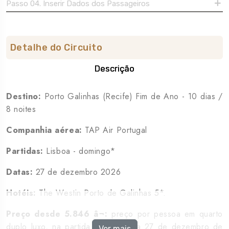
Passo 04. Inserir Dados dos Passageiros
Detalhe do Circuito
Descrição
Destino:
Porto Galinhas (Recife) Fim de Ano - 10 dias /
8 noites
Companhia aérea:
TAP Air Portugal
Partidas:
Lisboa - domingo*
Datas:
27 de dezembro 2026
Hotéis:
The Westin Porto de Galinhas 5*.
Preço desde 5.846 â¬:
preço por pessoa em quarto
duplo luxo, na partida de Lisboa a 27 de dezembro de
Ver mais