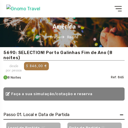
América
Brasil
Recife
5690: SELECTION! Porto Galinhas Fim de Ano (8
noites)
desde
5 846,00 €
por pessoa
8 Noites
Ref: 865
Faça a sua simulação/cotação e reserva
Passo 01. Local e Data de Partida
Local de Partida
Data de Partida