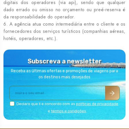
digitais dos operadores (via api), sendo que qualquer
dado errado ou omisso no orçamento ou preé-reserva é
da responsabilidade do operador.
6. A agência atua como intermediária entre o cliente e os
fornecedores dos serviços turísticos (companhias aéreas,
hotéis, operadores, etc.).
Subscreva a newsletter
Receba as últimas ofertas e promoções de viagens para
os destinos mais desejados
Declaro que li e concordo com as
políticas de privacidade
e
termos e condições
.