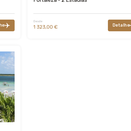
Desde
he
Detalhe
1 323,00 €