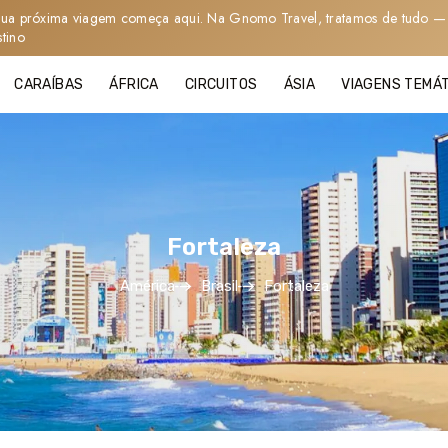
sua próxima viagem começa aqui. Na Gnomo Travel, tratamos de tudo — 
stino
CARAÍBAS
ÁFRICA
CIRCUITOS
ÁSIA
VIAGENS TEMÁ
Fortaleza
América
Brasil
Fortaleza