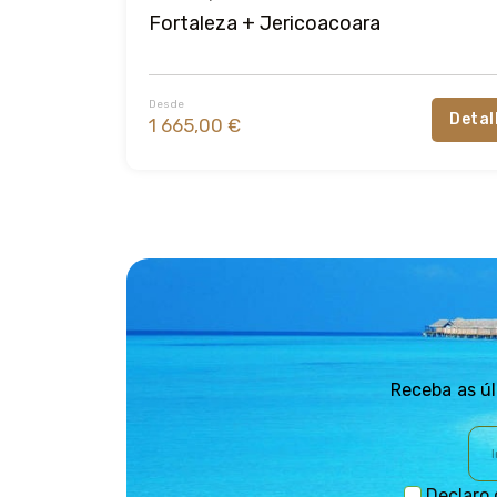
Fortaleza + Jericoacoara
Desde
Detal
1 665,00 €
Receba as úl
Declaro 