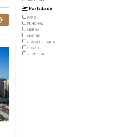
Voos charter
Partida de
FARO
FUNCHAL
LISBOA
MADRID
PONTA DELGADA
PORTO
TERCEIRA