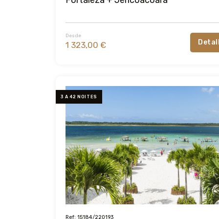
Desde
Detal
1 323,00 €
3 A 42 NOITES
Ref: 15184/220193