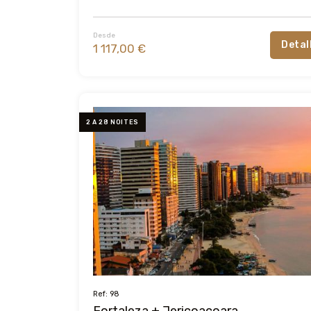
Desde
Detal
1 117,00 €
2 A 28 NOITES
Ref: 98
Fortaleza + Jericoacoara