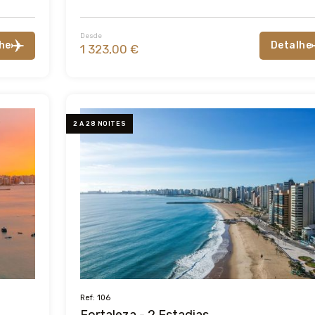
Desde
he
Detalhe
1 323,00 €
2 A 28 NOITES
Ref: 106
Fortaleza - 2 Estadias