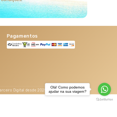
Pagamentos
Olá! Como podemos
arceiro Digital desde 2025. TOP 5% Melhores PME
ajudar na sua viagem?