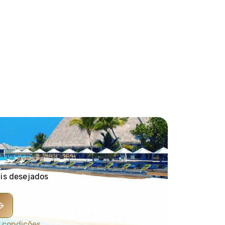
ais desejados
 condições
.