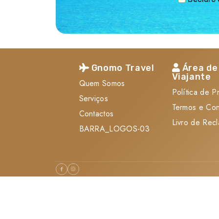
Gnomo Travel
Área de
Viajante
Quem Somos
Política de P
Serviços
Termos e Co
Contactos
Livro de Rec
BARRA_LOGOS-03