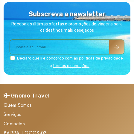
Subscreva a newsletter
Receba as últimas ofertas e promoções de viagens para
os destinos mais desejados
Declaro que li e concordo com as
políticas de privacidade
e
termos e condições
.
Gnomo Travel
Quem Somos
Serviços
Contactos
BARRA_LOGOS-03